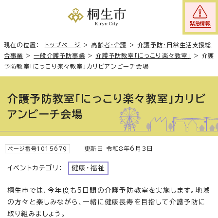
緊急情報
現在の位置：
トップページ
>
高齢者・介護
>
介護予防・日常生活支援総
合事業
>
一般介護予防事業
>
介護予防教室「にっこり楽々教室」
>
介護
予防教室「にっこり楽々教室」カリビアンビーチ会場
介護予防教室「にっこり楽々教室」カリビ
アンビーチ会場
更新日 令和8年6月3日
ページ番号1015679
イベントカテゴリ：
健康・福祉
桐生市では、今年度も5日間の介護予防教室を実施します。地域
の方々と楽しみながら、一緒に健康長寿を目指して介護予防に
取り組みましょう。