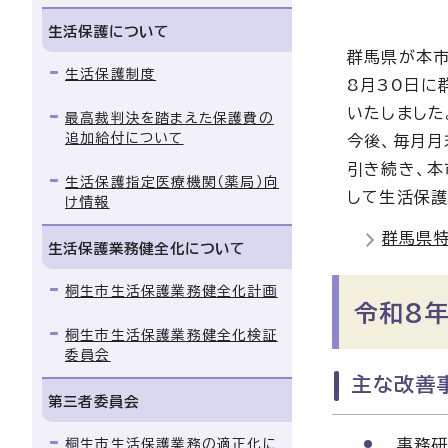
生活保護について
群馬県が本市
生活保護制度
8月30日に
いたしました
最高裁判決を踏まえた保護費の
追加給付について
今後、毎月月
引き続き、本
生活保護指定医療機関（薬局）向
して生活保護
け情報
群馬県特
生活保護業務健全化について
桐生市生活保護業務健全化計画
令和8年
桐生市生活保護業務健全化検証
委員会
主な改善事
第三者委員会
桐生市生活保護業務の適正化に
事務研