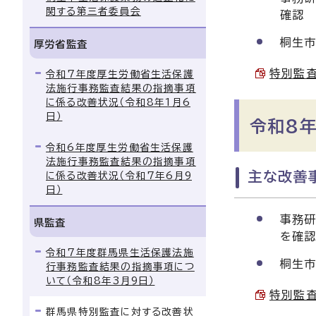
関する第三者委員会
確認
桐生市
厚労省監査
特別監査
令和7年度厚生労働省生活保護
法施行事務監査結果の指摘事項
に係る改善状況（令和8年1月6
日）
令和8年
令和6年度厚生労働省生活保護
法施行事務監査結果の指摘事項
主な改善事
に係る改善状況（令和7年6月9
日）
事務研
県監査
を確
令和7年度群馬県生活保護法施
桐生市
行事務監査結果の指摘事項につ
いて（令和8年3月9日）
特別監査
群馬県特別監査に対する改善状