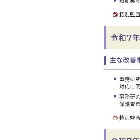
短期実
特別監査
令和7年
主な改善事
事務研究
対応に
事務研
保護査
特別監査