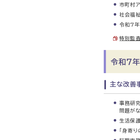
市町村ア
社会福祉
令和7
特別監査
令和7年
主な改善事
事務研究
問題が
生活保
「身寄り