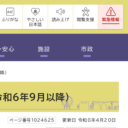
ふりがな
やさしい
読み上げ
閲覧支援
緊急情報
日本語
・安心
施設
市政
降）
令和6年9月以降）
ページ番号1024625
更新日 令和8年4月20日