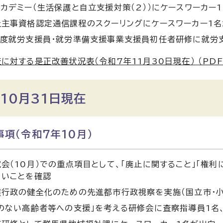
カデミー（生活保護と自立支援対策（2））にケースワーカー
主事資格認定通信課程のスクーリングにケースワーカー1名
年度就労支援員・就労準備支援事業支援員初任者研修に就労
に対する是正改善状況表（令和7年11月30日現在） （PDF 4
10月31日現在
項（令和7年10月）
会（10月）での重点項目として、「廃止に関すること」「権
ないことを確認
護行政の健全化のための先進都市行政視察を実施（国立市・小
のない高齢者等への支援」を考える研修会に査察指導員1名