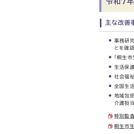
令和7年
主な改善事
事務研究
とを確
「桐生市
生活保護
社会福祉
全国生
地域包括
介護担当
特別監査
桐生市生