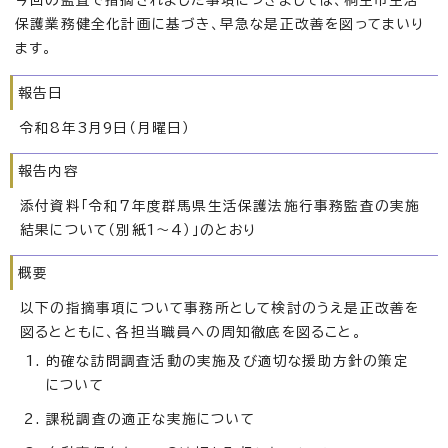
今回の監査で指摘されました事項につきましては、桐生市生活
保護業務健全化計画に基づき、早急な是正改善を図ってまいり
ます。
報告日
令和8年3月9日（月曜日）
報告内容
添付資料「令和7年度群馬県生活保護法施行事務監査の実施
結果について（別紙1〜4）」のとおり
概要
以下の指摘事項について事務所として検討のうえ是正改善を
図るとともに、各担当職員への周知徹底を図ること。
的確な訪問調査活動の実施及び適切な援助方針の策定
について
課税調査の適正な実施について