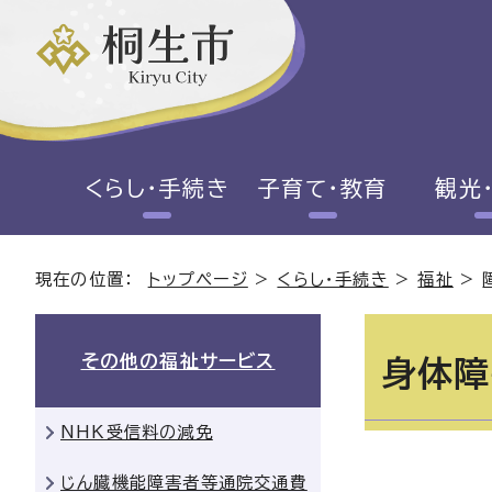
くらし・手続き
子育て・教育
観光
現在の位置：
トップページ
>
くらし・手続き
>
福祉
>
その他の福祉サービス
身体障
NHK受信料の減免
じん臓機能障害者等通院交通費