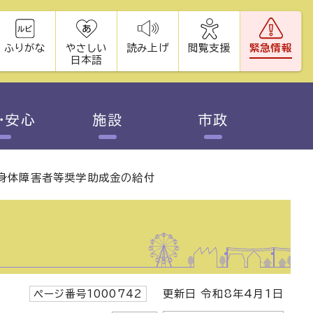
ふりがな
やさしい
読み上げ
閲覧支援
緊急情報
日本語
・安心
施設
市政
身体障害者等奨学助成金の給付
ページ番号1000742
更新日 令和8年4月1日