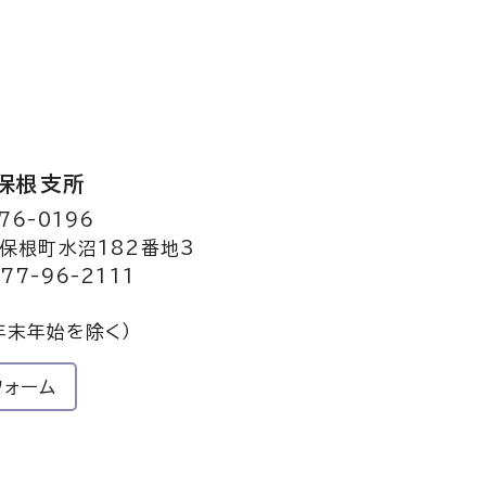
保根支所
76-0196
保根町水沼182番地3
77-96-2111
年末年始を除く）
フォーム