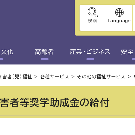
検索
Language
・文化
高齢者
産業・ビジネス
安全
障害者（児）福祉
>
各種サービス
>
その他の福祉サービス
>
害者等奨学助成金の給付