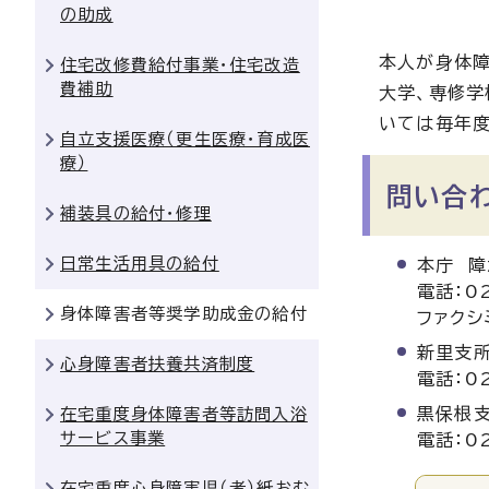
の助成
本人が身体障
住宅改修費給付事業・住宅改造
費補助
大学、専修学
いては毎年度
自立支援医療（更生医療・育成医
療）
問い合
補装具の給付・修理
日常生活用具の給付
本庁 
電話：02
身体障害者等奨学助成金の給付
ファクシ
新里支所
心身障害者扶養共済制度
電話：02
黒保根
在宅重度身体障害者等訪問入浴
サービス事業
電話：02
在宅重度心身障害児（者）紙おむ