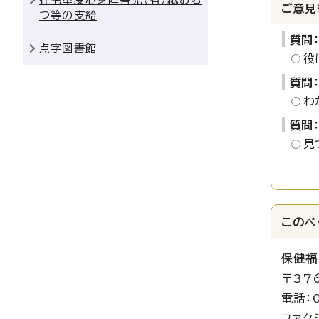
ご意見
つ等の支給
質問
点字図書館
役
質問
わ
質問
見
このペ
保健福
〒37
電話：0
ファク