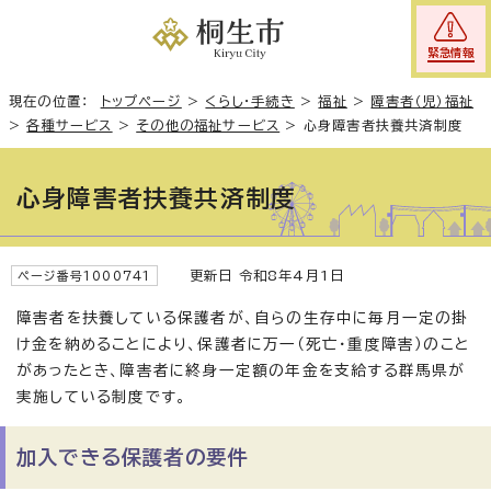
緊急情報
現在の位置：
トップページ
>
くらし・手続き
>
福祉
>
障害者（児）福祉
>
各種サービス
>
その他の福祉サービス
>
心身障害者扶養共済制度
心身障害者扶養共済制度
更新日 令和8年4月1日
ページ番号1000741
障害者を扶養している保護者が、自らの生存中に毎月一定の掛
け金を納めることにより、保護者に万一（死亡・重度障害）のこと
があったとき、障害者に終身一定額の年金を支給する群馬県が
実施している制度です。
加入できる保護者の要件