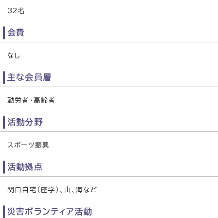
32名
会費
なし
主な会員層
勤労者・高齢者
活動分野
スポーツ振興
活動拠点
関口自宅（座学）、山、海など
災害ボランティア活動