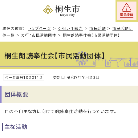
緊急情報
現在の位置：
トップページ
>
くらし・手続き
>
市民活動
>
市民活動団
体一覧
>
カ行：市民活動団体
>
桐生朗読奉仕会【市民活動団体】
桐生朗読奉仕会【市民活動団体】
更新日 令和7年7月23日
ページ番号1020113
団体概要
目の不自由な方に向けて朗読奉仕活動を行っています。
主な活動