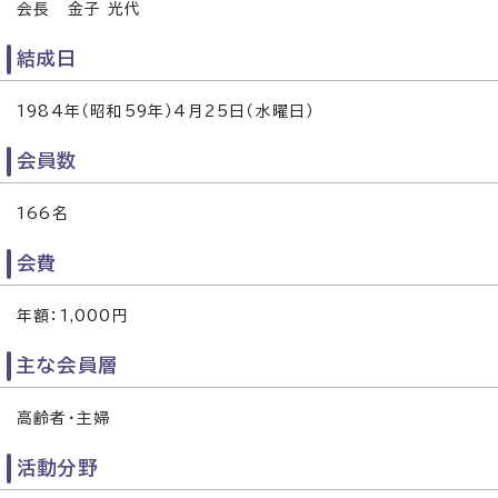
会長 金子 光代
結成日
1984年（昭和59年）4月25日（水曜日）
会員数
166名
会費
年額：1,000円
主な会員層
高齢者・主婦
活動分野