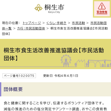
緊急情報
現在の位置：
トップページ
>
くらし・手続き
>
市民活動
>
市民活動団
体一覧
>
カ行：市民活動団体
>
桐生市食生活改善推進協議会【市民活動
団体】
桐生市食生活改善推進協議会【市民活動
団体】
更新日 令和4年4月1日
ページ番号1020075
団体概要
食と健康に関することを学び、伝達するボランティア団体です。
減塩の推進のための塩分測定やアンケート調査、おやこの食育教