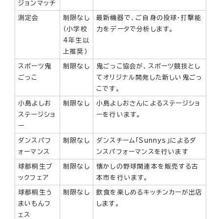
ジョンマッチ
測定会
制限なし
最新機器で、ご自身の投球・打撃能
（小学校
力をデータで分析します。
4年生以
上推奨）
スポーツ鬼
制限なし
鬼ごっこ協会が、スポーツ競技とし
ごっこ
てオリジナル開発した新しい鬼ごっ
こです。
小島よしお
制限なし
小島よしおさんによるステージショ
ステージショ
ーを行います。
ー
ダンスパフ
制限なし
ダンスチーム「Sunnys」によるダ
ォーマンス
ンスパフォーマンスを行います
球都桐生ブ
制限なし
懐かしの野球関連本を販売する古
ックフェア
本市を行います。
球都桐生う
制限なし
飲食を楽しめるキッチンカーが出店
まいもんフ
します。
ェス