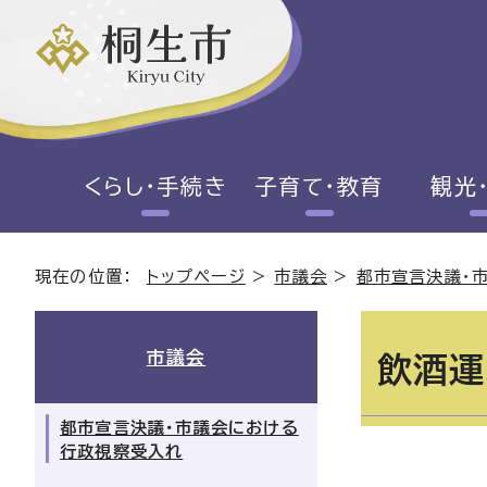
くらし・手続き
子育て・教育
観光
現在の位置：
トップページ
>
市議会
>
都市宣言決議・
市議会
飲酒運
都市宣言決議・市議会における
行政視察受入れ