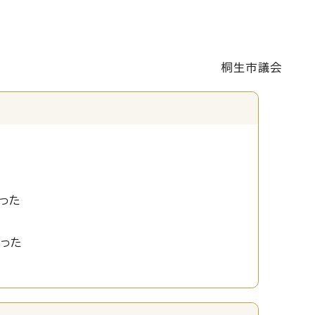
桐生市議会
った
かった