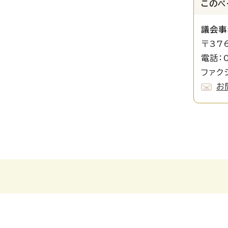
このペ
議会事
〒37
電話：0
ファクシ
お