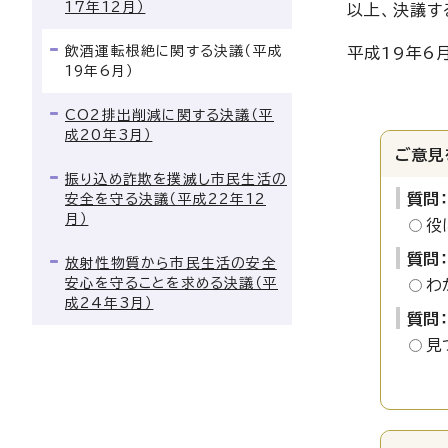
17年12月）
以上、決議す
飲酒運転根絶に関する決議（平成
平成19年6
19年6月）
CO2排出削減に関する決議（平
成20年3月）
ご意見
振り込め詐欺を撲滅し市民生活の
質問
安全を守る決議（平成22年12
月）
役
質問
放射性物質から市民生活の安全
安心を守ることを求める決議（平
わ
成24年3月）
質問
見