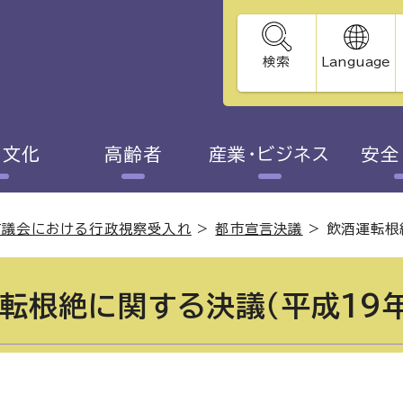
検索
Language
・文化
高齢者
産業・ビジネス
安全
市議会における行政視察受入れ
>
都市宣言決議
>
飲酒運転根
転根絶に関する決議（平成19年