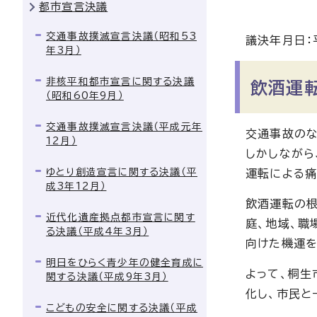
都市宣言決議
交通事故撲滅宣言決議（昭和53
議決年月日：
年3月）
非核平和都市宣言に関する決議
飲酒運
（昭和60年9月）
交通事故撲滅宣言決議（平成元年
交通事故のな
12月）
しかしながら
ゆとり創造宣言に関する決議（平
運転による痛
成3年12月）
飲酒運転の根
近代化遺産拠点都市宣言に関す
庭、地域、職
る決議（平成4年3月）
向けた機運を
明日をひらく青少年の健全育成に
よって、桐生
関する決議（平成9年3月）
化し、市民と
こどもの安全に関する決議（平成