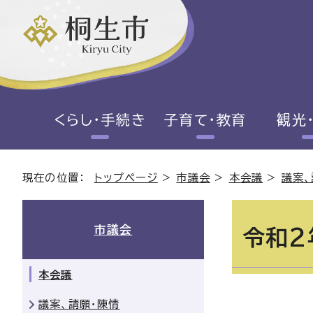
くらし・手続き
子育て・教育
観光
現在の位置：
トップページ
>
市議会
>
本会議
>
議案、
市議会
令和2
本会議
議案、請願・陳情