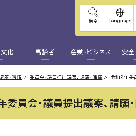
検索
Language
・文化
高齢者
産業・ビジネス
安全
請願・陳情
>
委員会・議員提出議案、請願・陳情
>
令和2年委
年委員会・議員提出議案、請願