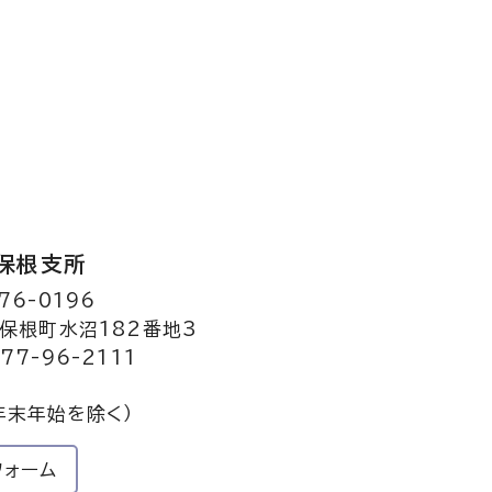
保根支所
76-0196
保根町水沼182番地3
77-96-2111
年末年始を除く）
フォーム