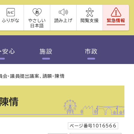
ふりがな
やさしい
読み上げ
閲覧支援
緊急情報
日本語
・安心
施設
市政
員会・議員提出議案、請願・陳情
・陳情
ページ番号1016566