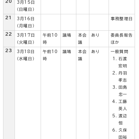
20
3月15日
（日曜日）
21
3月16日
事務整理日
（月曜日）
22
3月17日
午前10
議場
本会
あり
委員長報告
（火曜日）
時
議
ほか
23
3月18日
午前10
議場
本会
あり
一般質問
（水曜日）
時
議
石渡
宏明
丹羽
孝志
田島
忠一
工藤
英人
渡辺
恒
久保
田裕