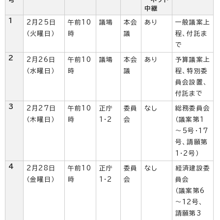
中継
1
2月25日
午前10
議場
本会
あり
一般議案上
（火曜日）
時
議
程、付託ま
で
2
2月26日
午前10
議場
本会
あり
予算議案上
（水曜日）
時
議
程、特別委
員会設置、
付託まで
3
2月27日
午前10
正庁
委員
なし
総務委員会
（木曜日）
時
1・2
会
（議案第1
～5号・17
号、請願第
1・2号）
4
2月28日
午前10
正庁
委員
なし
経済建設委
（金曜日）
時
1・2
会
員会
（議案第6
～12号、
請願第3