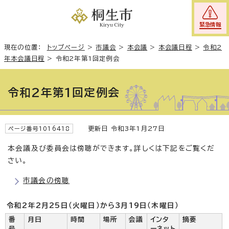
緊急情報
現在の位置：
トップページ
>
市議会
>
本会議
>
本会議日程
>
令和2
年本会議日程
>
令和2年第1回定例会
令和2年第1回定例会
更新日 令和3年1月27日
ページ番号1016418
本会議及び委員会は傍聴ができます。詳しくは下記をご覧くだ
さい。
市議会の傍聴
令和2年2月25日（火曜日）から3月19日（木曜日）
番
月日
時間
場所
会議
インタ
摘要
号
ーネット