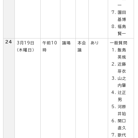
一
園田
基博
福島
賢一
24
3月19日
午前10
議場
本会
あり
一般質問
（木曜日）
時
議
飯島
英規
近藤
芽衣
山之
内肇
辻正
男
河原
井始
関口
直久
歌代