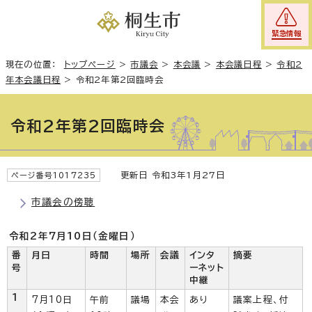
緊急情報
現在の位置：
トップページ
>
市議会
>
本会議
>
本会議日程
>
令和2
年本会議日程
>
令和2年第2回臨時会
令和2年第2回臨時会
更新日 令和3年1月27日
ページ番号1017235
市議会の傍聴
令和2年7月10日（金曜日）
番
月日
時間
場所
会議
インタ
摘要
号
ーネット
中継
1
7月10日
午前
議場
本会
あり
議案上程、付