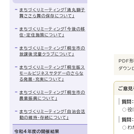
まちづくりミーティング「涌丸獅子
舞ささら舞の保存について」
まちづくりミーティング「今後の移
住・定住施策について」
まちづくりミーティング「桐生市の
放課後児童クラブについて」
PDF形
まちづくりミーティング「桐生版ス
ダウン
モールビジネスサタデーのさらな
る発展・充実について」
ご意見
まちづくりミーティング「桐生市の
農業振興について」
質問
役
まちづくりミーティング「自治会活
動の維持・存続について」
質問
わ
令和4年度の開催結果