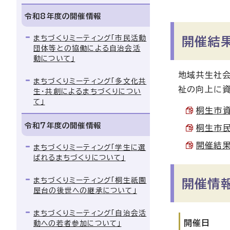
令和8年度の開催情報
まちづくりミーティング「市民活動
開催結
団体等との協働による自治会活
動について」
地域共生社会
まちづくりミーティング「多文化共
祉の向上に資
生・共創によるまちづくりについ
て」
桐生市資料
令和7年度の開催情報
桐生市民
開催結果概
まちづくりミーティング「学生に選
ばれるまちづくりについて」
まちづくりミーティング「桐生祇園
開催情
屋台の後世への継承について」
まちづくりミーティング「自治会活
開催日
動への若者参加について」