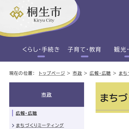
くらし・手続き
子育て・教育
観光
現在の位置：
トップページ
>
市政
>
広報・広聴
>
まち
市政
まちづ
広報・広聴
まちづくりミーティング