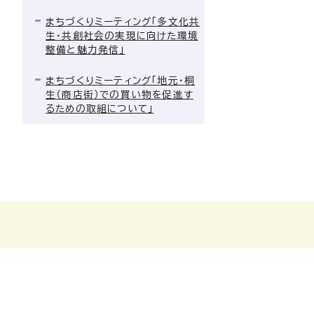
まちづくりミーティング「多文化共
生・共創社会の実現に向けた環境
整備と魅力発信」
まちづくりミーティング「地元・桐
生（商店街）での買い物を促進す
るための取組について」