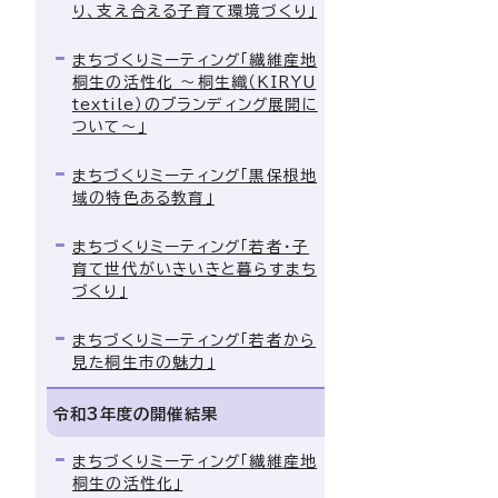
り、支え合える子育て環境づくり」
まちづくりミーティング「繊維産地
桐生の活性化 ～桐生織（KIRYU
textile）のブランディング展開に
ついて～」
まちづくりミーティング「黒保根地
域の特色ある教育」
まちづくりミーティング「若者・子
育て世代がいきいきと暮らすまち
づくり」
まちづくりミーティング「若者から
見た桐生市の魅力」
令和3年度の開催結果
まちづくりミーティング「繊維産地
桐生の活性化」