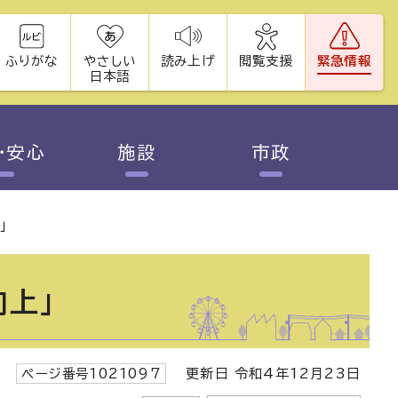
ふりがな
やさしい
読み上げ
閲覧支援
緊急情報
日本語
・安心
施設
市政
」
向上」
ページ番号1021097
更新日 令和4年12月23日