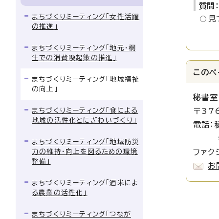
質問
まちづくりミーティング「女性活躍
見
の推進」
まちづくりミーティング「地元・桐
生での消費喚起策の推進」
このペ
まちづくりミーティング「地域福祉
の向上」
秘書室
まちづくりミーティング「食による
〒37
地域の活性化とにぎわいづくり」
電話：
特命推
まちづくりミーティング「地域防災
力の維持・向上を図るための環境
ファク
整備」
お
まちづくりミーティング「酒米によ
る農業の活性化」
まちづくりミーティング「つなが