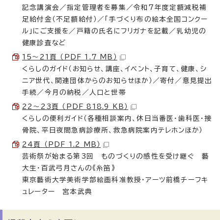
記念講演会／指定管理者を募集／令和7年度定額減税補
足給付金（不足額給付）／「手づくり布の絵本全国コンクー
ル」にご支援を／戸籍の氏名にフリガナを記載／乳幼児の
健康診査など
15〜21頁 （PDF 1.7 MB）
くらしのガイド（お知らせ、講座、イベント、子育て、健康、シ
ニア世代、関連団体からのお知らせほか）／寄付／意見提出
手続／今月の納税／人口と世帯
22〜23頁 （PDF 818.9 KB）
くらしの便利ガイド（各種相談案内、休日当番医・歯科医・接
骨院、平日夜間急病診療所、救急病院案内テレホンほか）
24頁 （PDF 1.2 MB）
芸術祭が始まる第3回 ものづくりの感性を受け継ぐ 藝
大生・百武弓月さんの《糸笛》
東京藝術大学美術学部絵画科准教授・アーツ前橋チーフキ
ュレーター 宮本武典