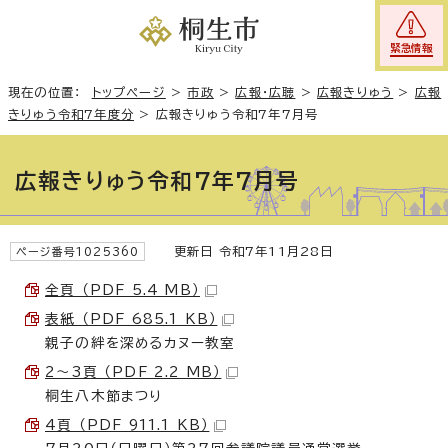
緊急情報
現在の位置：
トップページ
>
市政
>
広報・広聴
>
広報きりゅう
>
広報
きりゅう令和7年度分
>
広報きりゅう令和7年7月号
広報きりゅう令和7年7月号
更新日 令和7年11月28日
ページ番号1025360
全頁 （PDF 5.4 MB）
表紙 （PDF 685.1 KB）
親子の絆を深めるカヌー教室
2〜3頁 （PDF 2.2 MB）
桐生八木節まつり
4頁 （PDF 911.1 KB）