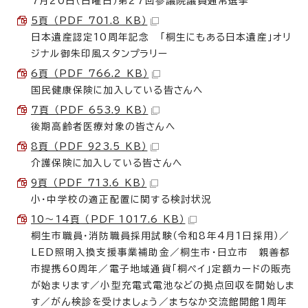
7月20日（日曜日）第27回参議院議員通常選挙
5頁 （PDF 701.8 KB）
日本遺産認定10周年記念 「桐生にもある日本遺産」オリ
ジナル御朱印風スタンプラリー
6頁 （PDF 766.2 KB）
国民健康保険に加入している皆さんへ
7頁 （PDF 653.9 KB）
後期高齢者医療対象の皆さんへ
8頁 （PDF 923.5 KB）
介護保険に加入している皆さんへ
9頁 （PDF 713.6 KB）
小・中学校の適正配置に関する検討状況
10～14頁 （PDF 1017.6 KB）
桐生市職員・消防職員採用試験（令和8年4月1日採用）／
LED照明入換支援事業補助金／桐生市・日立市 親善都
市提携60周年／電子地域通貨「桐ペイ」定額カードの販売
が始まります／小型充電式電池などの拠点回収を開始しま
す／がん検診を受けましょう／まちなか交流館開館1周年