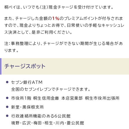
桐ペイは、いつでも（注）現金チャージを受け付けています。
また、チャージした金額の
1％
のプレミアムポイントが付与されま
すので、現金よりちょっとお得で、日常使いの手軽なキャッシュレ
ス決済として、是非ご利用ください。
注：事務整理により、チャージができない期間が生じる場合があ
ります。
チャージスポット
セブン銀行ATM
全国のセブンイレブンでチャージできます。
市役所1階 桐生信用金庫 本店営業部 桐生市役所出張所
新里・黒保根支所
行政連絡所機能のある6公民館
境野・広沢・梅田・相生・川内・菱公民館