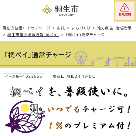
緊急情報
現在の位置：
トップページ
>
市政
>
まちづくり
>
地方創生・地域政策
>
桐生市電子地域通貨「桐ペイ」
>
「桐ペイ」通常チャージ
「桐ペイ」通常チャージ
更新日 令和8年4月8日
ページ番号1022555