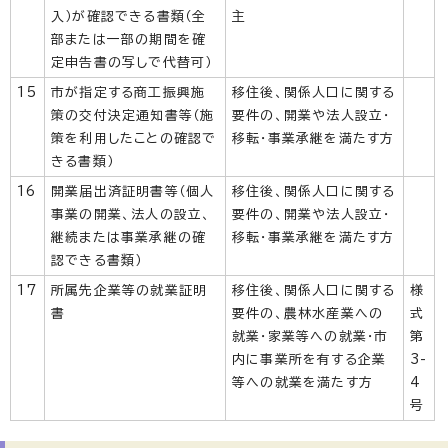
入）が確認できる書類（全
主
部または一部の期間を確
定申告書の写しで代替可）
15
市が指定する商工振興施
移住後、関係人口に関する
策の交付決定通知書等（施
要件の、開業や法人設立・
策を利用したことの確認で
移転・事業承継を満たす方
きる書類）
16
開業届出済証明書等（個人
移住後、関係人口に関する
事業の開業、法人の設立、
要件の、開業や法人設立・
継続または事業承継の確
移転・事業承継を満たす方
認できる書類）
17
所属先企業等の就業証明
移住後、関係人口に関する
様
書
要件の、農林水産業への
式
就業・家業等への就業・市
第
内に事業所を有する企業
3-
等への就業を満たす方
4
号