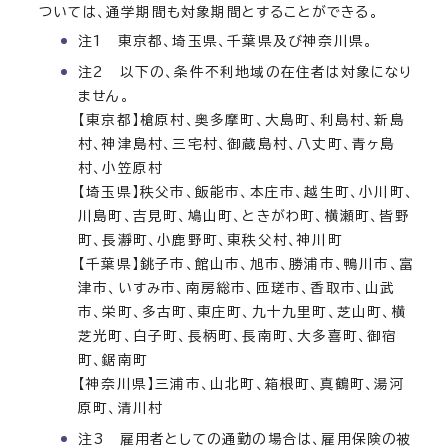
ついては、通学期間も対象期間とすることができる。
注1 東京都、埼玉県、千葉県及び神奈川県。
注2 以下の、条件不利地域の在住者は対象になり
ません。
【東京都】槍原村、奥多摩町、大島町、利島村、新島
村、神津島村、三宅村、御蔵島村、八丈町、青ヶ島
村、小笠原村
【埼玉県】秩父市、飯能市、本庄市、越生町、小川町、
川島町、吉見町、鳩山町、ときがわ町、横瀬町、皆野
町、長瀞町、小鹿野町、東秩父村、神川町
【千葉県】銚子市、館山市、旭市、勝浦市、鴨川市、富
津市、いすみ市、南房総市、匝瑳市、香取市、山武
市、栄町、多古町、東庄町、九十九里町、芝山町、横
芝光町、白子町、長柄町、長南町、大多喜町、御宿
町、鋸南町
【神奈川県】三浦市、山北町、箱根町、真鶴町、湯河
原町、清川村
注3 雇用者としての通勤の場合は、雇用保険の被