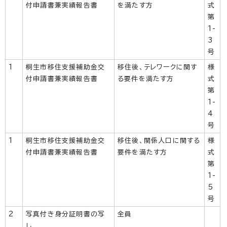
付申請書兼実績報告書
を満たす方
式
第
1-
3
号
1
桐生市移住支援補助金交
移住後、テレワークに関す
様
付申請書兼実績報告書
る要件を満たす方
式
第
1-
4
号
1
桐生市移住支援補助金交
移住後、関係人口に関する
様
付申請書兼実績報告書
要件を満たす方
式
第
1-
5
号
2
写真付き身分証明書の写
全員
し