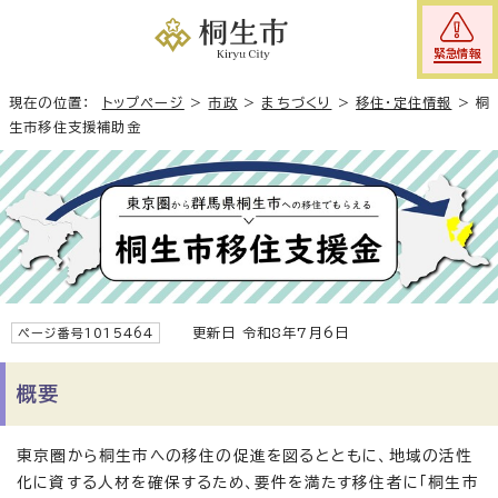
緊急情報
現在の位置：
トップページ
>
市政
>
まちづくり
>
移住・定住情報
>
桐
生市移住支援補助金
更新日 令和8年7月6日
ページ番号1015464
概要
東京圏から桐生市への移住の促進を図るとともに、地域の活性
化に資する人材を確保するため、要件を満たす移住者に「桐生市