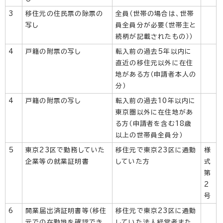
3
移住元の住民票の除票の
全員（世帯の場合は、世帯
写し
員全員分が必要（世帯主と
続柄が記載されたもの））
4
戸籍の附票の写し
転入前の過去5年以内に
直近の移住元以外に在住
地がある方（申請者本人の
分）
4
戸籍の附票の写し
転入前の過去10年以内に
東京圏以外に在住地があ
る方（申請者を含む18歳
以上の世帯員全員分）
5
東京23区で勤務していた
移住元で東京23区に通勤
様
企業等の就業証明書
していた方
式
第
2
号
6
開業届出済証明書等（移住
移住元で東京23区に通勤
元での在勤地を確認でき
していた法人経営者また