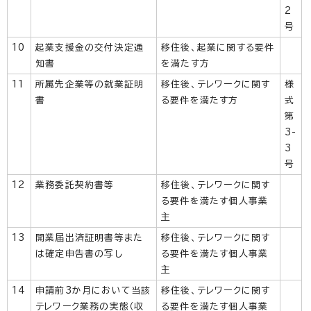
2
号
10
起業支援金の交付決定通
移住後、起業に関する要件
知書
を満たす方
11
所属先企業等の就業証明
移住後、テレワークに関す
様
書
る要件を満たす方
式
第
3-
3
号
12
業務委託契約書等
移住後、テレワークに関す
る要件を満たす個人事業
主
13
開業届出済証明書等また
移住後、テレワークに関す
は確定申告書の写し
る要件を満たす個人事業
主
14
申請前3か月において当該
移住後、テレワークに関す
テレワーク業務の実態（収
る要件を満たす個人事業