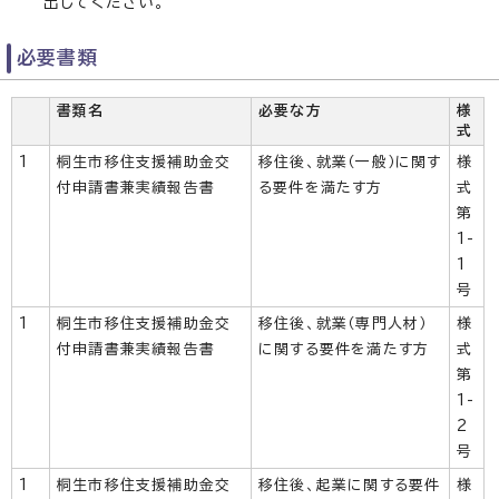
出してください。
必要書類
書類名
必要な方
様
式
1
桐生市移住支援補助金交
移住後、就業（一般）に関す
様
付申請書兼実績報告書
る要件を満たす方
式
第
1-
1
号
1
桐生市移住支援補助金交
移住後、就業（専門人材）
様
付申請書兼実績報告書
に関する要件を満たす方
式
第
1-
2
号
1
桐生市移住支援補助金交
移住後、起業に関する要件
様