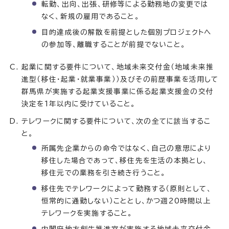
転勤、出向、出張、研修等による勤務地の変更では
なく、新規の雇用であること。
目的達成後の解散を前提とした個別プロジェクトへ
の参加等、離職することが前提でないこと。
起業に関する要件について、地域未来交付金（地域未来推
進型（移住・起業・就業事業））及びその前歴事業を活用して
群馬県が実施する起業支援事業に係る起業支援金の交付
決定を1年以内に受けていること。
テレワークに関する要件について、次の全てに該当するこ
と。
所属先企業からの命令ではなく、自己の意思により
移住した場合であって、移住先を生活の本拠とし、
移住元での業務を引き続き行うこと。
移住先でテレワークによって勤務する（原則として、
恒常的に通勤しない）こととし、かつ週20時間以上
テレワークを実施すること。