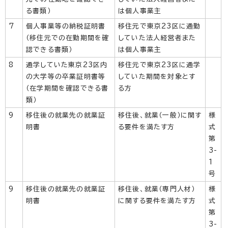
る書類）
は個人事業主
7
個人事業等の納税証明書
移住元で東京23区に通勤
（移住元での在勤期間を確
していた法人経営者また
認できる書類）
は個人事業主
8
通学していた東京23区内
移住元で東京23区に通学
の大学等の卒業証明書等
していた期間を対象とす
（在学期間を確認できる書
る方
類）
9
移住後の就業先の就業証
移住後、就業（一般）に関す
様
明書
る要件を満たす方
式
第
3-
1
号
9
移住後の就業先の就業証
移住後、就業（専門人材）
様
明書
に関する要件を満たす方
式
第
3-