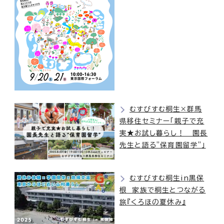
むすびすむ桐生×群馬
県移住セミナー「親子で充
実★お試し暮らし！ 園長
先生と語る"保育園留学"」
むすびすむ桐生in黒保
根 家族で桐生とつながる
旅『くろほの夏休み』