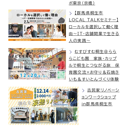
ボ東京（京橋）
【群馬県桐生市
LOCAL TALKセミナー】
ローカルを選択して働く理
由～IT・店舗開業で生きる
人の実践～
むすびすむ桐生＠らら
らこども園 家族・カップ
ルで桐生とつながる旅 保
育園交流×お守り＆石焼き
いも＆すいとんづくり体験
古民家リノベーシ
ョンワークショップ
in群馬県桐生市