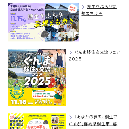
桐生をぶらり妄
想まち歩き
ぐんま移住＆交流フェア
2025
「あなたの夢を、桐生で
むすぶ」群馬県桐生市 暮