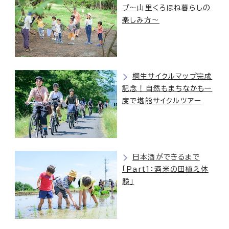
プ〜山里くろほね暮らしの
楽しみ方〜
桐生サイクルマップ完成
記念！自然もまちなかも一
度で堪能サイクルツアー
日本酒ができるまで
「Part1：酒米の田植え体
験」