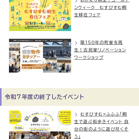
おかえり桐生！ゴールデ
ンウィーク むすびすむ桐
生移住フェア
築150年の町家を再
生！古民家リノベーション
ワークショップ
令和7年度の終了したイベント
むすびすむ×ふふふ「桐
生で遊ぶ街歩きイベント 自
分の街のように遊び尽くそ
う」