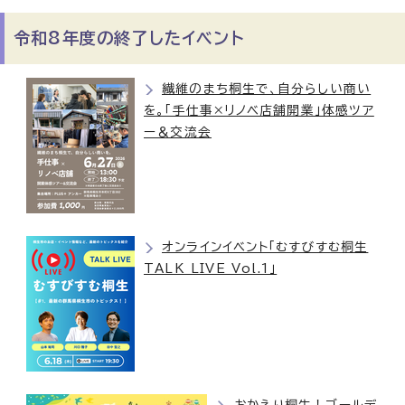
令和8年度の終了したイベント
繊維のまち桐生で、自分らしい商い
を。「手仕事×リノベ店舗開業」体感ツア
ー＆交流会
オンラインイベント「むすびすむ桐生
TALK LIVE Vol.1」