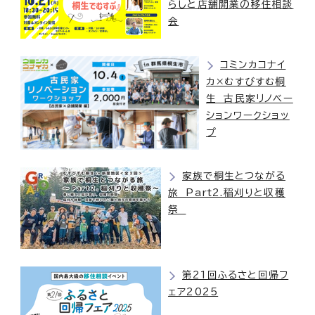
らしと店舗開業の移住相談
会
コミンカコナイ
カ×むすびすむ桐
生 古民家リノベー
ションワークショッ
プ
家族で桐生とつながる
旅 Part2.稲刈りと収穫
祭
第21回ふるさと回帰フ
ェア2025