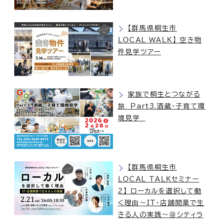
【群馬県桐生市
LOCAL WALK】 空き物
件見学ツアー
家族で桐生とつながる
旅 Part3.酒蔵・子育て環
境見学
【群馬県桐生市
LOCAL TALKセミナー
2】 ローカルを選択して働
く理由～IT・店舗開業で生
きる人の実践～＠シティラ