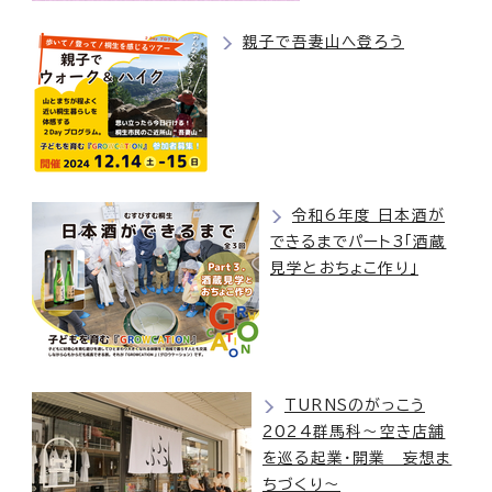
親子で吾妻山へ登ろう
令和6年度 日本酒が
できるまでパート3「酒蔵
見学とおちょこ作り」
TURNSのがっこう
2024群馬科〜空き店舗
を巡る起業・開業 妄想ま
ちづくり〜