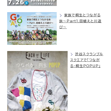
家族で桐生とつながる
旅〜Part1.田植えと川遊
び〜
渋谷スクランブル
スクエアで「つなが
る・桐生POPUP」