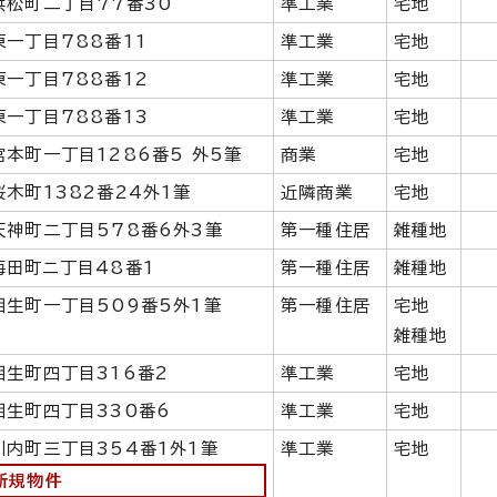
浜松町二丁目77番30
準工業
宅地
東一丁目788番11
準工業
宅地
東一丁目788番12
準工業
宅地
東一丁目788番13
準工業
宅地
宮本町一丁目1286番5 外5筆
商業
宅地
桜木町1382番24外1筆
近隣商業
宅地
天神町二丁目578番6外3筆
第一種住居
雑種地
梅田町ニ丁目48番1
第一種住居
雑種地
相生町一丁目509番5外1筆
第一種住居
宅地
雑種地
相生町四丁目316番2
準工業
宅地
相生町四丁目330番6
準工業
宅地
川内町三丁目354番1外1筆
準工業
宅地
新規物件