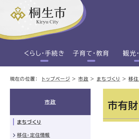
くらし・手続き
子育て・教育
観光
現在の位置：
トップページ
>
市政
>
まちづくり
>
移住
市政
市有財
まちづくり
移住・定住情報