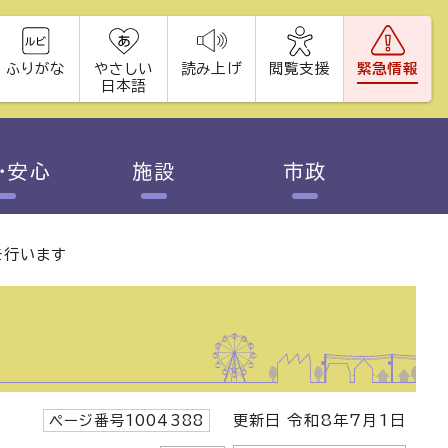
ふりがな
やさしい
読み上げ
閲覧支援
緊急情報
日本語
・安心
施設
市政
を行います
ページ番号1004388
更新日 令和8年7月1日