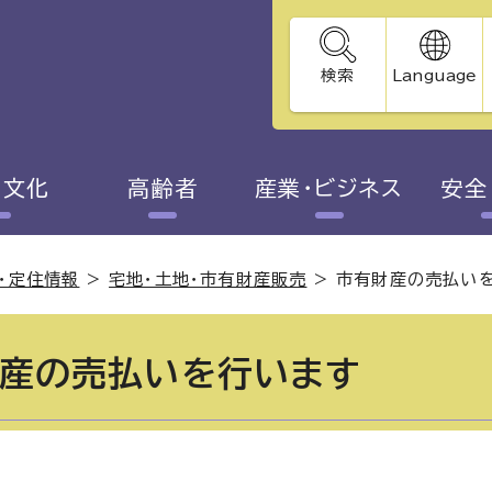
検索
Language
・文化
高齢者
産業・ビジネス
安全
・定住情報
>
宅地・土地・市有財産販売
>
市有財産の売払い
産の売払いを行います