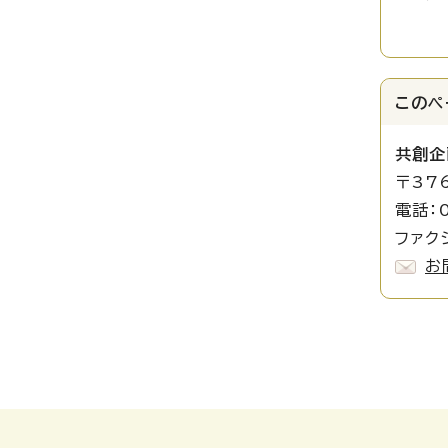
このペ
共創企
〒37
電話：0
ファクシ
お