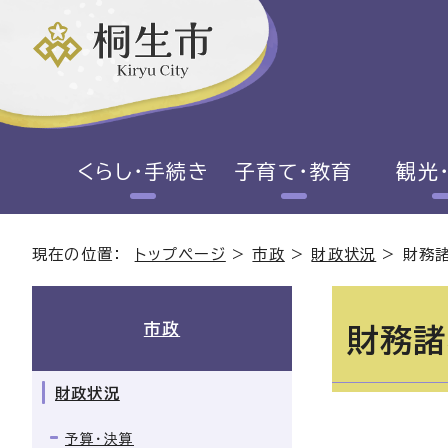
くらし・手続き
子育て・教育
観光
現在の位置：
トップページ
>
市政
>
財政状況
>
財務
市政
財務諸
財政状況
予算・決算