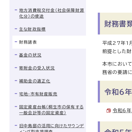
地方消費税交付金（社会保障財源
化分）の使途
財務書
主な財政指標
財務諸表
平成27年1
前提とした財
基金の状況
本市において
寄附金の受入状況
務省の要請に
補助金の適正化
令和6年
宅地・市有財産販売
固定資産台帳（桐生市の保有する
令和6年
一般会計等の固定資産）
旧中島邸の活用に向けたサウンデ
ィング型市場調査