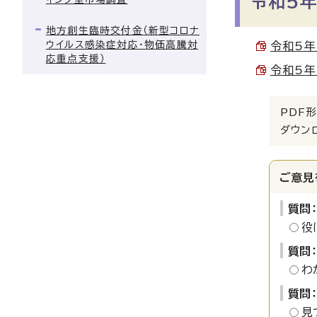
令和5年
地方創生臨時交付金（新型コロナ
ウイルス感染症対応・物価高騰対
令和5年
応重点支援）
令和5年
PDF形
ダウン
ご意見
質問
役
質問
わ
質問
見