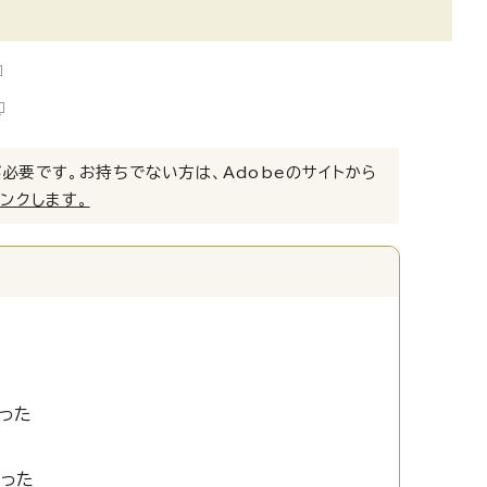
）」が必要です。お持ちでない方は、Adobeのサイトから
リンクします。
った
かった