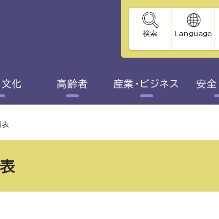
検索
Language
・文化
高齢者
産業・ビジネス
安全
諸表
表