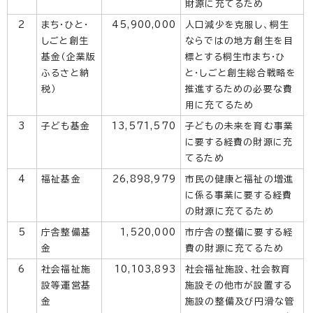
財源に充てるため
2
まち・ひと・
45,900,000
人口減少を克服し、桐生
しごと創生
ならではの地方創生を目
基金（企業版
標とする桐生市まち・ひ
ふるさと納
と・しごと創生総合戦略を
税）
推進するための必要な費
用に充てるため
3
子ども基金
13,571,570
子どもの未来を育む事業
に要する経費の財源に充
てるため
4
福祉基金
26,898,979
市民の健康と福祉の増進
に係る事業に要する経費
の財源に充てるため
5
庁舎整備基
1,520,000
市庁舎の整備に要する経
金
費の財源に充てるため
6
社会福祉施
10,103,893
社会福祉施設、社会教育
設等運営基
施設その他市が設置する
金
施設の整備及び円滑な管