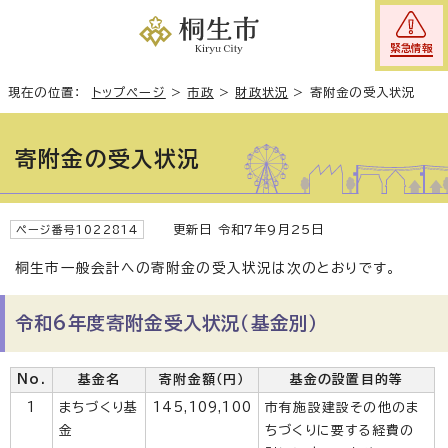
緊急情報
現在の位置：
トップページ
>
市政
>
財政状況
>
寄附金の受入状況
寄附金の受入状況
更新日 令和7年9月25日
ページ番号1022814
桐生市一般会計への寄附金の受入状況は次のとおりです。
令和6年度寄附金受入状況（基金別）
No.
基金名
寄附金額（円）
基金の設置目的等
1
まちづくり基
145,109,100
市有施設建設その他のま
金
ちづくりに要する経費の