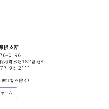
保根支所
76-0196
保根町水沼182番地3
77-96-2111
年末年始を除く）
フォーム