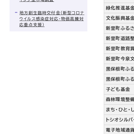
緑化推進基
地方創生臨時交付金（新型コロナ
文化振興基
ウイルス感染症対応・物価高騰対
応重点支援）
新里町ふる
新里町道路
新里町教育
新里町今泉
黒保根町ふ
黒保根町ふ
子ども基金
森林環境整
まち・ひと・
トシオシル
電子地域通