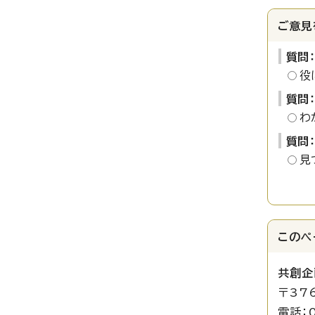
ご意見
質問
役
質問
わ
質問
見
このペ
共創企
〒37
電話：0