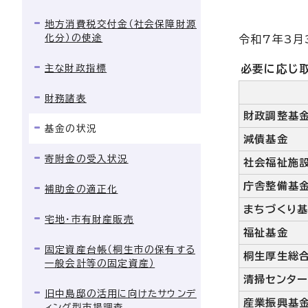
地方消費税交付金（社会保障財源
化分）の使途
令和7年3月
主な財政指標
必要に応じ
財務諸表
財政調整基
基金の状況
減債基金
寄附金の受入状況
社会福祉施
庁舎整備基
補助金の適正化
まちづくり
宅地・市有財産販売
福祉基金
固定資産台帳（桐生市の保有する
桐生厚生総
一般会計等の固定資産）
清掃センタ
旧中島邸の活用に向けたサウンデ
産業振興基
ィング型市場調査