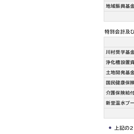
地域振興基
特別会計及
川村奨学基
浄化槽設置
土地開発基
国民健康保
介護保険給
新里温水プ
上記の2