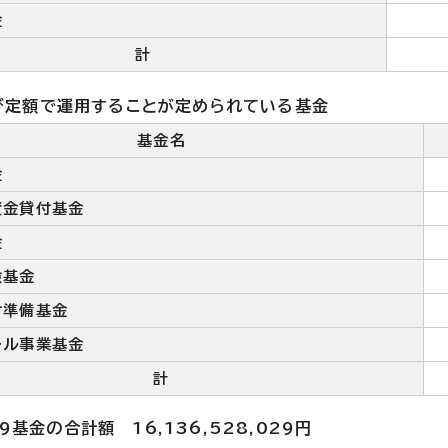
金
計
び定額で運用することが定められている基金
基金名
金
資金貸付基金
金
険基金
付準備基金
ール事業基金
計
9基金の合計額 16,136,528,029円