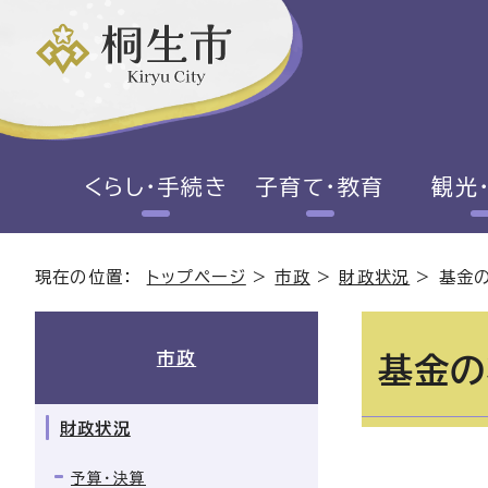
くらし・手続き
子育て・教育
観光
現在の位置：
トップページ
>
市政
>
財政状況
>
基金
市政
基金の
財政状況
予算・決算