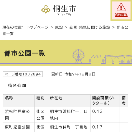
緊急情報
現在の位置：
トップページ
>
施設
>
公園・緑地に関する施設
>
都市公
園一覧
都市公園一覧
更新日 令和7年12月8日
ページ番号1002894
街区公園
名称
種別
所在地
開設面積（ヘ
備
クタール）
考
浜松町児童公
街区
桐生市浜松町一丁目
0.42
園
公園
地内
東町児童公園
街区
桐生市仲町一丁目地
0.17