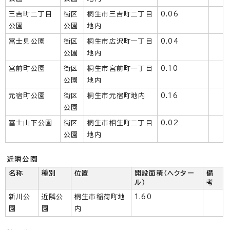
三吉町二丁目
街区
桐生市三吉町二丁目
0.06
公園
公園
地内
富士見公園
街区
桐生市広沢町一丁目
0.04
公園
地内
宮前町公園
街区
桐生市宮前町一丁目
0.10
公園
地内
元宿町公園
街区
桐生市元宿町地内
0.16
公園
富士山下公園
街区
桐生市相生町二丁目
0.02
公園
地内
近隣公園
名称
種別
位置
開設面積（ヘクター
備
ル）
考
新川公
近隣公
桐生市稲荷町地
1.60
園
園
内