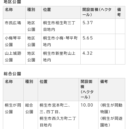
地区公園
名称
種別
位置
開設面積（ヘクタ
備
ール）
考
市民広場
地区
桐生市相生町三丁
5.37
公園
目地内
小梅琴平
地区
桐生市小梅・琴平町
5.65
公園
公園
地内
山上城跡
地区
桐生市新里町山上
4.32
公園
公園
地内
総合公園
名称
種別
位置
開設面
備考
積
（ヘクタ
ール）
桐生が岡
総合
桐生市宮本町二、
10.80
（桐生が岡動
公園
公園
三、四丁目、
物園）
桐生市西久方町二丁
（桐生が岡遊
目地内
園地）