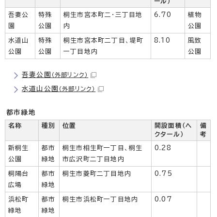
ール）
吾妻公
特殊
桐生市宮本町二・三丁目地
6.70
植物
園
公園
内
公園
水道山
特殊
桐生市宮本町二丁目、堤町
8.10
風致
公園
公園
一丁目地内
公園
吾妻公園
（外部リンク）
水道山公園
（外部リンク）
都市緑地
名称
種別
位置
開設面積（ヘ
備
クタール）
考
新桐生
都市
桐生市相生町一丁目、桐生
0.28
公園
緑地
市広沢町二丁目地内
桐陽台
都市
桐生市菱町二丁目地内
0.75
広場
緑地
浜松町
都市
桐生市浜松町一丁目地内
0.07
緑地
緑地