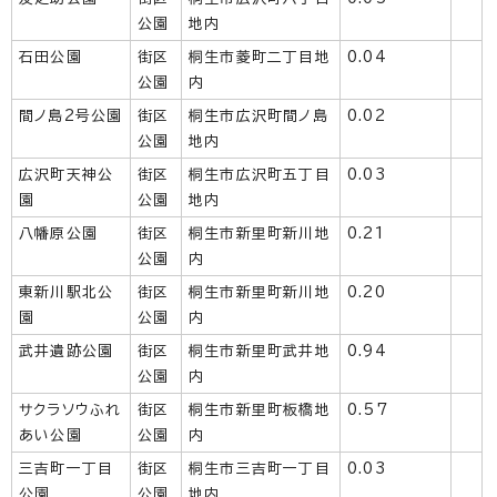
公園
地内
石田公園
街区
桐生市菱町二丁目地
0.04
公園
内
間ノ島2号公園
街区
桐生市広沢町間ノ島
0.02
公園
地内
広沢町天神公
街区
桐生市広沢町五丁目
0.03
園
公園
地内
八幡原公園
街区
桐生市新里町新川地
0.21
公園
内
東新川駅北公
街区
桐生市新里町新川地
0.20
園
公園
内
武井遺跡公園
街区
桐生市新里町武井地
0.94
公園
内
サクラソウふれ
街区
桐生市新里町板橋地
0.57
あい公園
公園
内
三吉町一丁目
街区
桐生市三吉町一丁目
0.03
公園
公園
地内