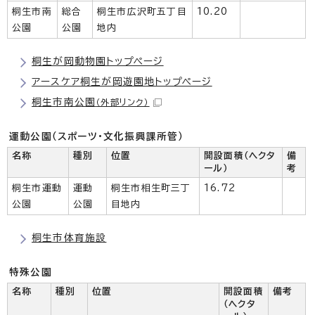
桐生市南
総合
桐生市広沢町五丁目
10.20
公園
公園
地内
桐生が岡動物園トップページ
アースケア桐生が岡遊園地トップページ
桐生市南公園
（外部リンク）
運動公園（スポーツ・文化振興課所管）
名称
種別
位置
開設面積（ヘクタ
備
ール）
考
桐生市運動
運動
桐生市相生町三丁
16.72
公園
公園
目地内
桐生市体育施設
特殊公園
名称
種別
位置
開設面積
備考
（ヘクタ