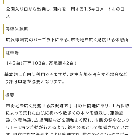
公園入り口から出発し、園内を一周する1.3キロメートルのコー
ス
展望休憩所
広沢球場前のパーゴラ下にある、市街地を広く見渡せる休憩所
駐車場
145台（正面103台、斎場裏42台）
基本的に自由に利用できますが、芝生広場を占有する場合など
は許可申請が必要となります。
概要
市街地を広く見渡せる広沢町五丁目の丘陵地にあり、土石採取
によって荒れた山肌に梅林や数多くの木々を植栽し、運動施
設、休養施設、広場園路などを調和よく配し、市民の健全なレク
リエーション活動が行えるよう、総合公園として整備されていま
す。現在は指定管理者により管理され、数々のイベントやスポー