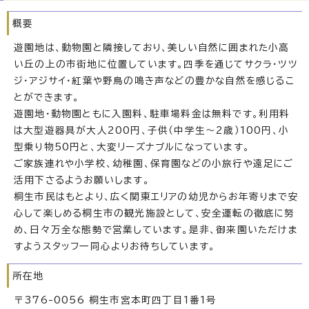
概要
遊園地は、動物園と隣接しており、美しい自然に囲まれた小高
い丘の上の市街地に位置しています。四季を通じてサクラ・ツツ
ジ・アジサイ・紅葉や野鳥の鳴き声などの豊かな自然を感じるこ
とができます。
遊園地・動物園ともに入園料、駐車場料金は無料です。利用料
は大型遊器具が大人200円、子供（中学生～2歳）100円、小
型乗り物50円と、大変リーズナブルになっています。
ご家族連れや小学校、幼稚園、保育園などの小旅行や遠足にご
活用下さるようお願いします。
桐生市民はもとより、広く関東エリアの幼児からお年寄りまで安
心して楽しめる桐生市の観光施設として、安全運転の徹底に努
め、日々万全な態勢で営業しています。是非、御来園いただけま
すようスタッフ一同心よりお待ちしています。
所在地
〒376-0056 桐生市宮本町四丁目1番1号