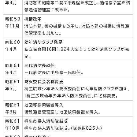
年4月
消防署の組織等に関する規程を改正し、通信指令室を情
報通信管理室に改めた。
昭和58
機構改革
年11月
消防本部、署の機構を改革し、消防本部の機構に情報通
信管理室を加えた。
昭和60
幼年消防クラブ発足
年4月
私立保育園16園1,824人をもって幼年消防クラブが発
足。
昭和61
三代消防長就任
年4月
三代消防長に小島晴一氏就任。
昭和61
防火委員会名称変更
年7月
桐生広域少年婦人防火委員会に幼年消防クラブを加え、
「桐生広域幼年少年婦人防火委員会」に名称変更。
昭和61
地図等検索装置導入
年8月
情報通信管理室に地図検索装置を導入。
昭和61
桐生市婦人消防隊結成
年10月
桐生市婦人消防隊結成。（隊員数825人）