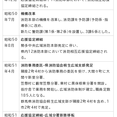
協定締結される。
昭和50
機構改革
年7月
消防本部の機構を改革し、消防課を予防課（予防係・指
導係）に改め、
新たに警防課（第1係・第2係）を設置し、3課6係とした。
昭和50
応援協定締結
年8月
勢多中央広域消防本部発足に伴い、
県内12消防本部において消防相互応援協定締結され
る。
昭和51
消防事務委託・県消防協会桐生広域支部発足
年4月
隣接2町4村から消防事務の委託を受け、大間々町に大
間々新里分署、
笠懸村に藪塚笠懸分署、東村に黒保根東分署を開設。
仮庁舎で業務を開始し、広域消防体制が確立。職員定数
185人となる。
群馬県消防協会桐生広域支部が隣接2町4村を含め、1
市2町4村で発足。
昭和51
応援協定締結・広域分署新築移転