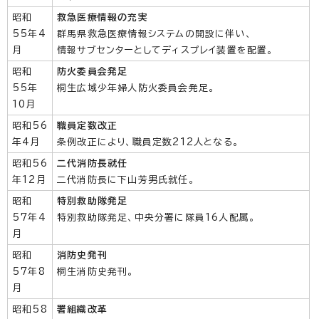
昭和
救急医療情報の充実
55年4
群馬県救急医療情報システムの開設に伴い、
月
情報サブセンターとしてディスプレイ装置を配置。
昭和
防火委員会発足
55年
桐生広域少年婦人防火委員会発足。
10月
昭和56
職員定数改正
年4月
条例改正により、職員定数212人となる。
昭和56
二代消防長就任
年12月
二代消防長に下山芳男氏就任。
昭和
特別救助隊発足
57年4
特別救助隊発足、中央分署に隊員16人配属。
月
昭和
消防史発刊
57年8
桐生消防史発刊。
月
昭和58
署組織改革