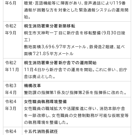
年6月
聴覚・言語機能等に障害があり、音声通話により119番
通報が困難な方を対象とした緊急通報システムの運用開
始。
令和2
桐生消防署東分署新築移転
年9月
桐生市天神町一丁目に新庁舎を移転整備（9月30日竣
工）
敷地面積3,696.97平方メートル、鉄骨造2階建、延べ
面積721.85平方メートル
令和2
桐生消防署東分署新庁舎での運用開始
年11月
11月4日から新庁舎での運用を開始。これに伴い、旧庁
舎は廃止とした。
令和3
機構改革
年4月
警防課の指揮第1係及び指揮第2係を指揮係に改めた。
令和4
女性職員執務環境整備
年3月
女性職員の職域拡大や活躍推進に伴い、消防本部庁舎
を一部改修し、女性職員の交替制勤務が可能な仮眠室等
の執務環境を整備した。
令和4
十五代消防長就任