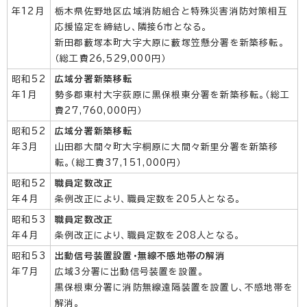
年12月
栃木県佐野地区広域消防組合と特殊災害消防対策相互
応援協定を締結し、隣接6市となる。
新田郡藪塚本町大字大原に藪塚笠懸分署を新築移転。
（総工費26,529,000円）
昭和52
広域分署新築移転
年1月
勢多郡東村大字荻原に黒保根東分署を新築移転。（総工
費27,760,000円）
昭和52
広域分署新築移転
年3月
山田郡大間々町大字桐原に大間々新里分署を新築移
転。（総工費37,151,000円）
昭和52
職員定数改正
年4月
条例改正により、職員定数を205人となる。
昭和53
職員定数改正
年4月
条例改正により、職員定数を208人となる。
昭和53
出動信号装置設置・無線不感地帯の解消
年7月
広域3分署に出動信号装置を設置。
黒保根東分署に消防無線遠隔装置を設置し、不感地帯を
解消。