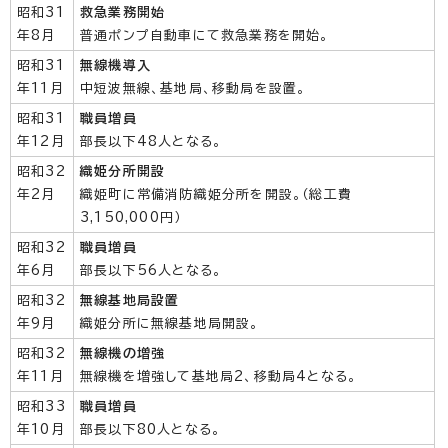
昭和31
救急業務開始
年8月
普通ポンプ自動車にて救急業務を開始。
昭和31
無線機導入
年11月
中短波無線、基地局、移動局を設置。
昭和31
職員増員
年12月
部長以下48人となる。
昭和32
織姫分所開設
年2月
織姫町に常備消防織姫分所を開設。（総工費
3,150,000円）
昭和32
職員増員
年6月
部長以下56人となる。
昭和32
無線基地局設置
年9月
織姫分所に無線基地局開設。
昭和32
無線機の増強
年11月
無線機を増強して基地局2、移動局4となる。
昭和33
職員増員
年10月
部長以下80人となる。