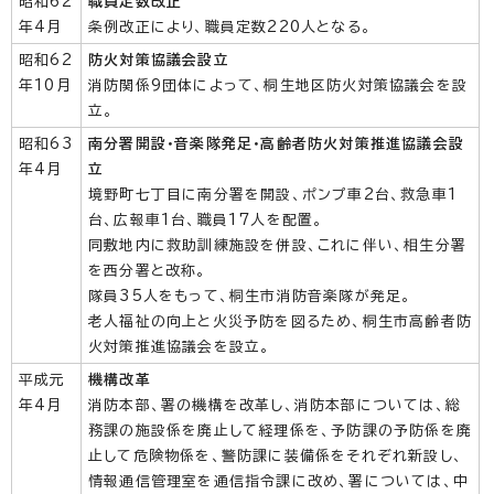
昭和62
職員定数改正
年4月
条例改正により、職員定数220人となる。
昭和62
防火対策協議会設立
年10月
消防関係9団体によって、桐生地区防火対策協議会を設
立。
昭和63
南分署開設・音楽隊発足・高齢者防火対策推進協議会設
年4月
立
境野町七丁目に南分署を開設、ポンプ車2台、救急車1
台、広報車1台、職員17人を配置。
同敷地内に救助訓練施設を併設、これに伴い、相生分署
を西分署と改称。
隊員35人をもって、桐生市消防音楽隊が発足。
老人福祉の向上と火災予防を図るため、桐生市高齢者防
火対策推進協議会を設立。
平成元
機構改革
年4月
消防本部、署の機構を改革し、消防本部については、総
務課の施設係を廃止して経理係を、予防課の予防係を廃
止して危険物係を、警防課に装備係をそれぞれ新設し、
情報通信管理室を通信指令課に改め、署については、中