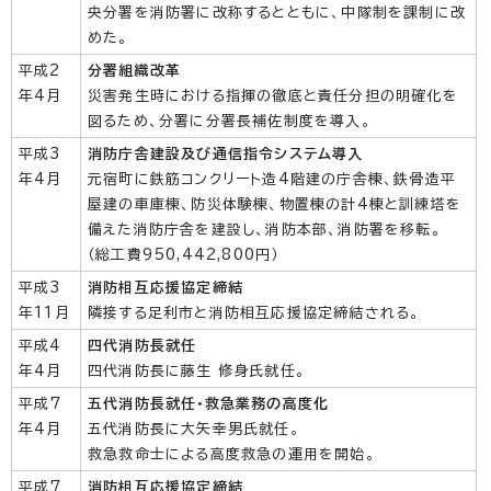
央分署を消防署に改称するとともに、中隊制を課制に改
めた。
平成2
分署組織改革
年4月
災害発生時における指揮の徹底と責任分担の明確化を
図るため、分署に分署長補佐制度を導入。
平成3
消防庁舎建設及び通信指令システム導入
年4月
元宿町に鉄筋コンクリート造4階建の庁舎棟、鉄骨造平
屋建の車庫棟、防災体験棟、物置棟の計4棟と訓練塔を
備えた消防庁舎を建設し、消防本部、消防署を移転。
（総工費950,442,800円）
平成3
消防相互応援協定締結
年11月
隣接する足利市と消防相互応援協定締結される。
平成4
四代消防長就任
年4月
四代消防長に藤生 修身氏就任。
平成7
五代消防長就任・救急業務の高度化
年4月
五代消防長に大矢幸男氏就任。
救急救命士による高度救急の運用を開始。
平成7
消防相互応援協定締結