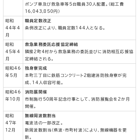
ポンプ車及び救急車等5台職員30人配置。（総工費
16,043,850円）
昭和
職員定数改正
44年4
条例改正により、職員定数144人となる。
月
昭和
救急業務委託応援協定締結
45年4
隣接2町4村から救急業務の委託並びに消防相互応援協
月
定締結される。
昭和46
独身寮完成
年5月
本町三丁目に鉄筋コンクリート2階建消防独身寮が完
成、14人収容可能。
昭和46
消防展開催
年10月
市制施行50周年記念行事として、消防展覧会を2か月
開催。
昭和
無線周波数割当
47年
電波法の一部改正。
12月
新周波数割当（県波・市町村波）により、無線機器を更
新。