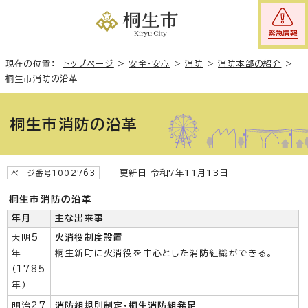
緊急情報
現在の位置：
トップページ
>
安全・安心
>
消防
>
消防本部の紹介
>
桐生市消防の沿革
桐生市消防の沿革
更新日 令和7年11月13日
ページ番号1002763
桐生市消防の沿革
年月
主な出来事
天明5
火消役制度設置
年
桐生新町に火消役を中心とした消防組織ができる。
（1785
年）
明治27
消防組規則制定・桐生消防組発足