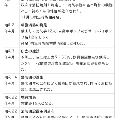
年
政府は消防規則を制定して、消防事務を各市町村の義務
として初めて法的地位が確立された。
11月に桐生消防組発足。
昭和2
常設消防の発足
年4月
横山町に消防手12人、自動車ポンプ及びオートバイポン
プ各1台をもって、
発足「桐生消防組常備消防部」と称した。
昭和3
庁舎の建設
年4月
本町三丁目に総工費7,153円、鉄骨製望楼及び鉄骨コ
ンクリート2階建の庁舎を建設し、常備消防部を移転し
た。
昭和14
警防団の誕生
年4月
警防団令の公布により警防団が結成され、同時に消防組
規則は廃止された。
昭和22
職員増員
年4月
常備部16人となる。
昭和22
消防団設置条例公布
年9月
勅令による消防団令の公布によって、桐生市消防団設置