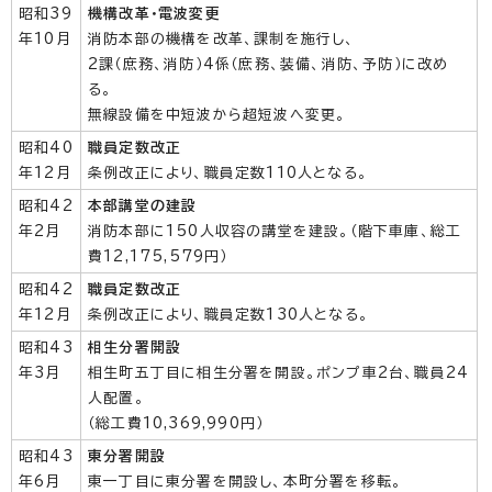
昭和39
機構改革・電波変更
年10月
消防本部の機構を改革、課制を施行し、
2課（庶務、消防）4係（庶務、装備、消防、予防）に改め
る。
無線設備を中短波から超短波へ変更。
昭和40
職員定数改正
年12月
条例改正により、職員定数110人となる。
昭和42
本部講堂の建設
年2月
消防本部に150人収容の講堂を建設。（階下車庫、総工
費12,175,579円）
昭和42
職員定数改正
年12月
条例改正により、職員定数130人となる。
昭和43
相生分署開設
年3月
相生町五丁目に相生分署を開設。ポンプ車2台、職員24
人配置。
（総工費10,369,990円）
昭和43
東分署開設
年6月
東一丁目に東分署を開設し、本町分署を移転。