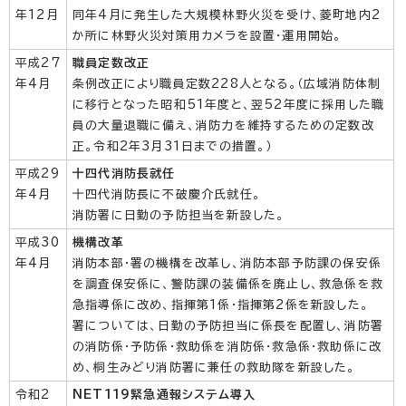
年12月
同年4月に発生した大規模林野火災を受け、菱町地内2
か所に林野火災対策用カメラを設置・運用開始。
平成27
職員定数改正
年4月
条例改正により職員定数228人となる。（広域消防体制
に移行となった昭和51年度と、翌52年度に採用した職
員の大量退職に備え、消防力を維持するための定数改
正。令和2年3月31日までの措置。）
平成29
十四代消防長就任
年4月
十四代消防長に不破慶介氏就任。
消防署に日勤の予防担当を新設した。
平成30
機構改革
年4月
消防本部・署の機構を改革し、消防本部予防課の保安係
を調査保安係に、警防課の装備係を廃止し、救急係を救
急指導係に改め、指揮第1係・指揮第2係を新設した。
署については、日勤の予防担当に係長を配置し、消防署
の消防係・予防係・救助係を消防係・救急係・救助係に改
め、桐生みどり消防署に兼任の救助隊を新設した。
令和2
NET119緊急通報システム導入