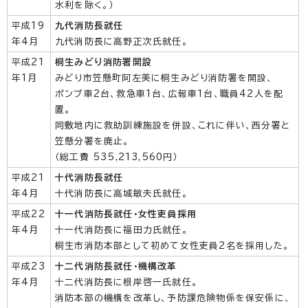
水利を除く。）
平成19
九代消防長就任
年4月
九代消防長に高野正次氏就任。
平成21
桐生みどり消防署開設
年1月
みどり市笠懸町阿左美に桐生みどり消防署を開設、
ポンプ車2台、救急車1台、広報車1台、職員42人を配
置。
同敷地内に救助訓練施設を併設、これに伴い、西分署と
笠懸分署を廃止。
（総工費 535,213,560円）
平成21
十代消防長就任
年4月
十代消防長に高城敏夫氏就任。
平成22
十一代消防長就任・女性吏員採用
年4月
十一代消防長に福田力氏就任。
桐生市消防本部として初めて女性吏員2名を採用した。
平成23
十二代消防長就任・機構改革
年4月
十二代消防長に根岸啓一氏就任。
消防本部の機構を改革し、予防課危険物係を保安係に、