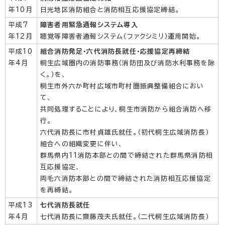
年10月
日光地区消防組合と消防相互応援協定締結。
平成7
障害者用緊急通報システム導入
年12月
聴覚等障害者通報システム（ファクシミリ）運用開始。
平成10
組合消防発足・六代消防長就任・応援協定再締結
年4月
桐生広域圏内の消防事務（消防団及び消防水利事務を除
く。）を、
桐生市外六か町村広域市町村圏振興整備組合におい
て、
共同処理することにより、桐生市消防から組合消防へ移
行。
六代消防長に市村貞雄氏就任。（初代桐生広域消防長）
組合への組織変更に伴い、
群馬県内11消防本部との間で締結された群馬県消防相
互応援協定、
両毛六消防本部との間で締結された消防相互応援協定
を再締結。
平成13
七代消防長就任
年4月
七代消防長に齋藤茂夫氏就任。（二代桐生広域消防長）