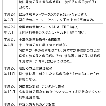
警防課警防係を警防救助係に、装備係を救急装備係に
改めた。
平成24
緊急情報ネットワークシステム（Em-Net）導入
年4月
緊急情報ネットワークシステム（Em-Net）運用開始。
平成24
全国瞬時警報システム（J-ALERT）導入
年7月
全国瞬時警報システム（J-ALERT）運用開始。
平成25
十三代消防長就任・機構改革
年4月
十三代消防長に桑子信之氏就任。
消防本部、署の機構を改革し、消防本部警防課の救急装
備係を装備係と救急係に改め、消防署の消防係、総務係
を消防係、予防係、救助係に改めた。
平成26
高規格救急車追加配備
年11月
桐生消防署に新たに高規格救急車を1台配備し、計9台
体制となる。
平成26
消防救急無線 デジタル化整備
年12月
高機能消防緊急通信指令システム及び消防救急デジタル
無線運用開始。
平成26
林野火災対策カメラ設置