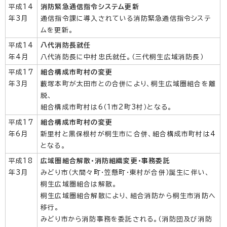
平成14
消防緊急通信指令システム更新
年3月
通信指令課に導入されている消防緊急通信指令システ
ムを更新。
平成14
八代消防長就任
年4月
八代消防長に中村忠氏就任。（三代桐生広域消防長）
平成17
組合構成市町村の変更
年3月
藪塚本町が太田市との合併により、桐生広域圏組合を離
脱、
組合構成市町村は6（1市2町3村）となる。
平成17
組合構成市町村の変更
年6月
新里村と黒保根村が桐生市に合併、組合構成市町村は4
となる。
平成18
広域圏組合解散・消防組織変更・事務委託
年3月
みどり市（大間々町・笠懸町・東村が合併）誕生に伴い、
桐生広域圏組合は解散。
桐生広域圏組合解散により、組合消防から桐生市消防へ
移行。
みどり市から消防事務を委託される。（消防団及び消防