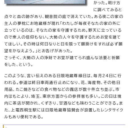
かった。明け方
に調べてみると
点々と血の跡があり、観音院の庭で消えていた。ある夜この家の
主人の夢枕にお地蔵様が現れ「わたしが毎夜そなたの家の外に
立っているのは、そなたの家を守護するため。野天に立っている
ので衆人の信仰もない。大勢の人々を守護するためお堂を建て
てほしい。その時は何日なりと日を限って願掛けをすれば必ず願
望をかなえよう。」とお告げがあった。
さっそく、大勢の人の浄財でお堂が建てられ盛んな法要と祈願
をした、という。
このような、言い伝えのある日限地蔵尊縁日は、毎月24日に行
われる。参道は終日車両通行止めになり、花、海産物、その他日
用品、たこ焼きなどの食べ物などの露店が数十件立ち並ぶ。市
内はもとより、埼玉、東京方面からの参拝客も多い。この日は境
内に茶店が開かれ、くずきり、甘酒なども味わうことができる。ま
た、上電西桐生駅には日限地蔵尊協賛会が設置したレンタサイク
ルもあり便利である。