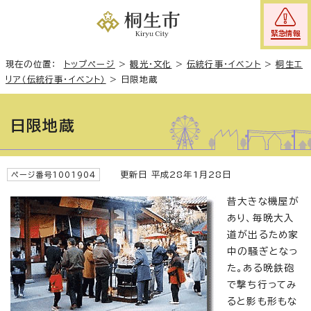
緊急情報
現在の位置：
トップページ
>
観光・文化
>
伝統行事・イベント
>
桐生エ
リア（伝統行事・イベント）
>
日限地蔵
日限地蔵
更新日 平成28年1月28日
ページ番号1001904
昔大きな機屋が
あり、毎晩大入
道が出るため家
中の騒ぎとなっ
た。ある晩鉄砲
で撃ち行ってみ
ると影も形もな