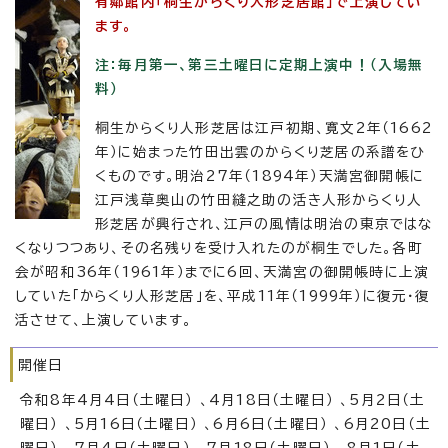
有鄰館内「桐生からくり人形芝居館」で上演してい
ます。
注：毎月第一、第三土曜日に定期上演中！（入場無
料）
桐生からくり人形芝居は江戸初期、寛文2年（1662
年）に始まった竹田出雲のからくり芝居の系譜をひ
くものです。明治27年（1894年）天満宮御開帳に
江戸浅草奥山の竹田縫之助の活き人形からくり人
形芝居が興行され、江戸の風情は明治の東京ではな
くなりつつあり、その名残りを受け入れたのが桐生でした。各町
会が昭和36年（1961年）までに6回、天満宮の御開帳時に上演
していた「からくり人形芝居」を、平成11年（1999年）に復元・復
活させて、上演しています。
開催日
令和8年4月4日（土曜日） 、4月18日（土曜日） 、5月2日（土
曜日） 、5月16日（土曜日） 、6月6日（土曜日） 、6月20日（土
曜日） 、7月4日（土曜日） 、7月18日（土曜日） 、8月1日（土