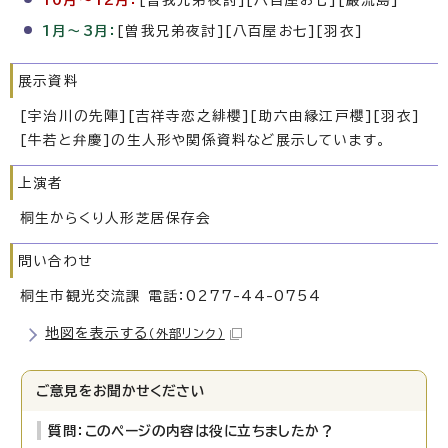
1月～3月：
[曽我兄弟夜討][八百屋お七][羽衣]
展示資料
[宇治川の先陣][吉祥寺恋之緋櫻][助六由縁江戸櫻][羽衣]
[牛若と弁慶]の生人形や関係資料など展示しています。
上演者
桐生からくり人形芝居保存会
問い合わせ
桐生市観光交流課 電話：0277-44-0754
地図を表示する
（外部リンク）
ご意見をお聞かせください
質問：このページの内容は役に立ちましたか？