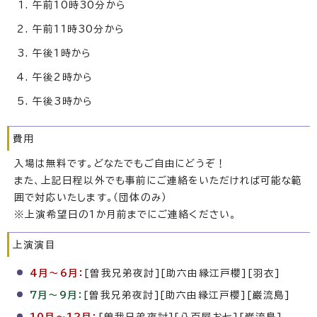
午前10時30分から
午前11時30分から
午後1時から
午後2時から
午後3時から
費用
入場は無料です。どなたでもご自由にどうぞ！
また、上記日程以外でも事前にご連絡をいただければ可能な範
囲で対応いたします。（団体のみ）
※上演希望日の1か月前までにご連絡ください。
上演演目
4月～6月：
[曽我兄弟夜討][助六由縁江戸櫻][羽衣]
7月～9月：
[曽我兄弟夜討][助六由縁江戸櫻][巌流島]
10月～12月：
[曽我兄弟夜討][八百屋お七][巌流島]