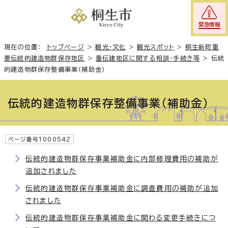
緊急情報
現在の位置：
トップページ
>
観光・文化
>
観光スポット
>
桐生新町重
要伝統的建造物群保存地区
>
重伝建地区に関する相談・手続き等
>
伝統
的建造物群保存整備事業（補助金）
伝統的建造物群保存整備事業（補助金）
ページ番号1000542
伝統的建造物群保存事業補助金に内部修理費用の補助が
追加されました
伝統的建造物群保存事業補助金に調査費用の補助が追加
されました
伝統的建造物群保存事業補助金に関わる変更手続きにつ