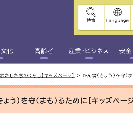
検索
Language
・文化
高齢者
産業・ビジネス
安全
>
わたしたちのくらし【キッズページ】
>
かん境（きょう）を守（
きょう）を守（まも）るために【キッズページ