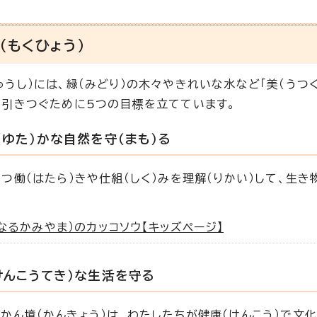
（もくひょう）
ゅうし）には、緑（みどり）の木々やきれいな水など「美（うつ
に引きつぐために5つの目標を立てています。
（ゆた）かな自然を守（まも）る
）つ働（はたら）きや仕組（しく）みを理解（りかい）して、生
なるかみやま）のカッコソウ【キッズページ】
けんこうてき）な生活を守る
かん境（かんきょう）は、わたしたちが健康（けんこう）で文