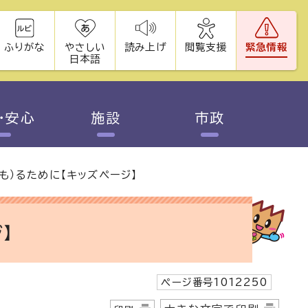
ふりがな
やさしい
読み上げ
閲覧支援
緊急情報
日本語
・安心
施設
市政
まも）るために【キッズページ】
】
ページ番号1012250