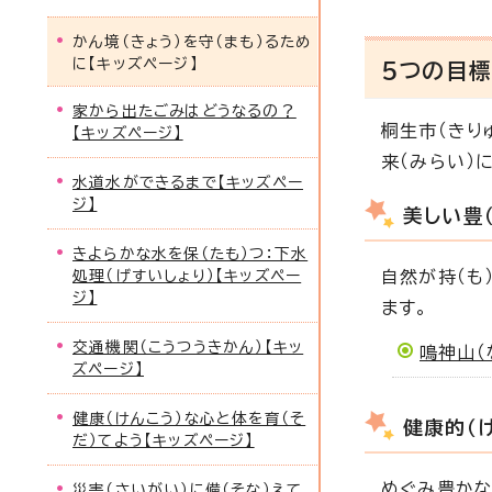
かん境（きょう）を守（まも）るため
に【キッズページ】
5つの目標
家から出たごみはどうなるの？
桐生市（きり
【キッズページ】
来（みらい）
水道水ができるまで【キッズペー
ジ】
美しい豊
きよらかな水を保（たも）つ：下水
処理（げすいしょり）【キッズペー
自然が持（も
ジ】
ます。
交通機関（こうつうきかん）【キッ
鳴神山（
ズページ】
健康（けんこう）な心と体を育（そ
健康的（
だ）てよう【キッズページ】
めぐみ豊かな
災害（さいがい）に備（そな）えて