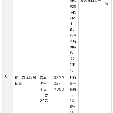
局の
お客様ロビー
名
営業
時間
内と
す
る、
昼休
止時
間は
除
く）
（注
1）
3
桐生宮本町郵
宮本
0277-
月曜
便局
町一
22-
日～
丁目
7883
金曜
12番
日
20号
10
時～
15