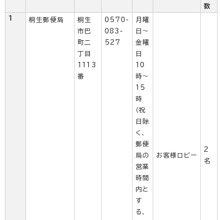
数
1
桐生郵便局
桐生
0570-
月曜
市巴
083-
日～
町二
527
金曜
丁目
日
1113
10
番
時～
15
時
（祝
日除
く、
郵便
2
局の
お客様ロビー
名
営業
時間
内と
す
る、