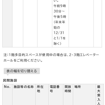
い。
午前9時
30分〜
午後5時
（年末年
始の
12/31
と1/1を
除く）
注：1階多目的スペースが使用中の場合は、2・3階エレベーター
ホールをご利用ください。
表の幅を切り替える
民間施設
No.
施設等の名称
所在
電話番
開放
場所
最
地
号
時間
大
受
入
人