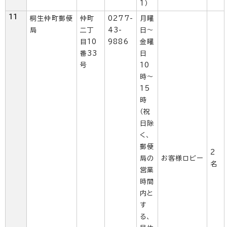
1）
11
桐生仲町郵便
仲町
0277-
月曜
局
二丁
43-
日～
目10
9886
金曜
番33
日
号
10
時～
15
時
（祝
日除
く、
郵便
2
局の
お客様ロビー
名
営業
時間
内と
す
る、