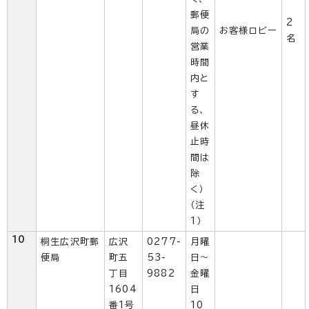
郵便
2
局の
お客様ロビー
名
営業
時間
内と
す
る、
昼休
止時
間は
除
く）
（注
1）
10
桐生広沢町郵
広沢
0277-
月曜
便局
町五
53-
日～
丁目
9882
金曜
1604
日
番1号
10