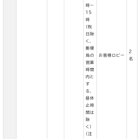
時～
15
時
（祝
日除
く、
郵便
2
局の
お客様ロビー
名
営業
時間
内と
す
る、
昼休
止時
間は
除
く）
（注