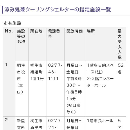
涼み処兼クーリングシェルターの指定施設一覧
市有施設
No.
施設
所在地
電話番
開放時間
場所
最
等の
号
大
名称
受
入
人
数
1
桐生
桐生市
0277-
月曜日～
1階多目的スペ
52
市役
織姫町
46-
金曜日
ース（注）
名
所
1番1号
1111
午前8時
2・3階エレベー
（本
30分～
ターホール
庁）
午後5時
15分
（祝日を
除く）
2
新里
桐生市
0277-
月曜日～
1階市民ホール
5
支所
新里町
74-
金曜日
名