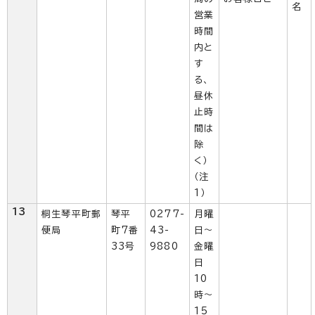
名
営業
時間
内と
す
る、
昼休
止時
間は
除
く）
（注
1）
13
桐生琴平町郵
琴平
0277-
月曜
便局
町7番
43-
日～
33号
9880
金曜
日
10
時～
15