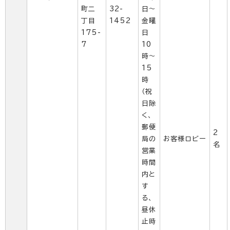
町二
32-
日～
丁目
1452
金曜
175-
日
7
10
時～
15
時
（祝
日除
く、
郵便
2
局の
お客様ロビー
名
営業
時間
内と
す
る、
昼休
止時