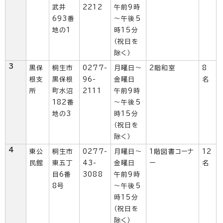
武井
2212
午前9時
693番
～午後5
地の1
時15分
（祝日を
除く）
3
黒保
桐生市
0277-
月曜日～
2階和室
8
根支
黒保根
96-
金曜日
名
所
町水沼
2111
午前9時
182番
～午後5
地の3
時15分
（祝日を
除く）
4
東公
桐生市
0277-
月曜日～
1階図書コーナ
12
民館
東五丁
43-
金曜日
ー
名
目6番
3088
午前9時
8号
～午後5
時15分
（祝日を
除く）