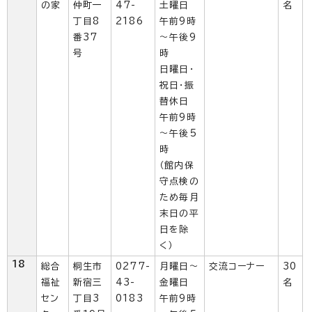
の家
仲町一
47-
土曜日
名
丁目8
2186
午前9時
番37
～午後9
号
時
日曜日・
祝日・振
替休日
午前9時
～午後5
時
（館内保
守点検の
ため毎月
末日の平
日を除
く）
18
総合
桐生市
0277-
月曜日～
交流コーナー
30
福祉
新宿三
43-
金曜日
名
セン
丁目3
0183
午前9時