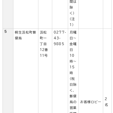
間は
除
く）
（注
1）
5
桐生浜松町郵
浜松
0277-
月曜
便局
町一
43-
日～
丁目
9885
金曜
12番
日
11号
10
時～
15
時
（祝
日除
く、
郵便
2
局の
お客様ロビー
名
営業