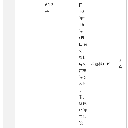
612
日
番
10
時～
15
時
（祝
日除
く、
郵便
2
局の
お客様ロビー
名
営業
時間
内と
す
る、
昼休
止時
間は
除