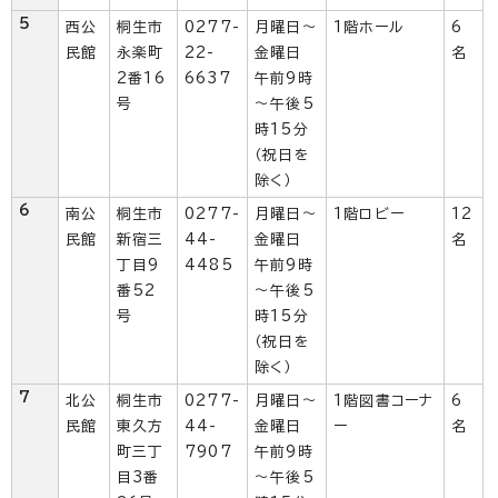
5
西公
桐生市
0277-
月曜日～
1階ホール
6
民館
永楽町
22-
金曜日
名
2番16
6637
午前9時
号
～午後5
時15分
（祝日を
除く）
6
南公
桐生市
0277-
月曜日～
1階ロビー
12
民館
新宿三
44-
金曜日
名
丁目9
4485
午前9時
番52
～午後5
号
時15分
（祝日を
除く）
7
北公
桐生市
0277-
月曜日～
1階図書コーナ
6
民館
東久方
44-
金曜日
ー
名
町三丁
7907
午前9時
目3番
～午後5