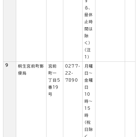
す
る、
昼休
止時
間は
除
く）
（注
1）
9
桐生宮前町郵
宮前
0277-
月曜
便局
町一
22-
日～
丁目5
7890
金曜
番19
日
号
10
時～
15
時
（祝
日除
く、