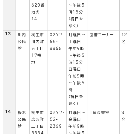
620番
～午後5
地の
時15分
14
（祝日を
除く）
13
川内
桐生市
0277-
月曜日～
図書コーナー
12
公民
川内町
65-
土曜日
名
館
五丁目
8868
午前9時
17番
～午後5
地
時15分
日曜日
午前9時
～午後5
時
（祝日を
除く）
14
桜木
桐生市
0277-
月曜日～
1階図書室
8
公民
広沢町
52-
金曜日
名
館
二丁目
2369
午前9時
3334
～午後5