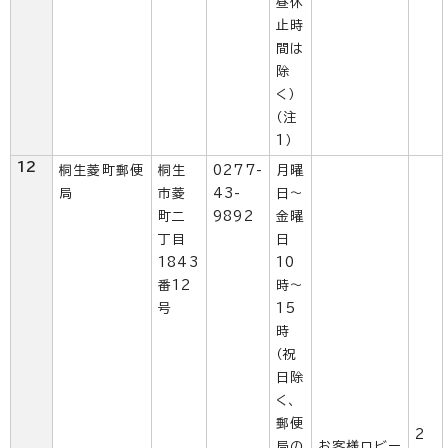
昼休
止時
間は
除
く）
（注
1）
12
桐生菱町郵便
桐生
0277-
月曜
局
市菱
43-
日～
町二
9892
金曜
丁目
日
1843
10
番12
時～
号
15
時
（祝
日除
く、
郵便
2
局の
お客様ロビー