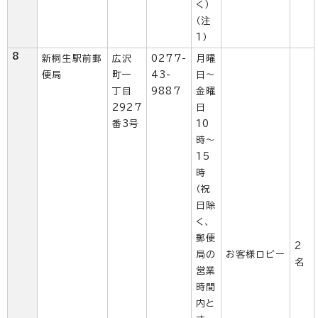
く）
（注
1）
8
新桐生駅前郵
広沢
0277-
月曜
便局
町一
43-
日～
丁目
9887
金曜
2927
日
番3号
10
時～
15
時
（祝
日除
く、
郵便
2
局の
お客様ロビー
名
営業
時間
内と