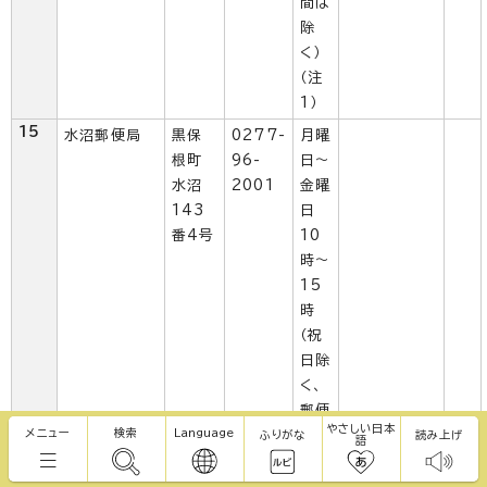
間は
除
く）
（注
1）
15
水沼郵便局
黒保
0277-
月曜
根町
96-
日～
水沼
2001
金曜
143
日
番4号
10
時～
15
時
（祝
日除
く、
郵便
2
やさしい日本
メニュー
検索
Language
局の
お客様ロビー
ふりがな
読み上げ
語
名
営業
時間