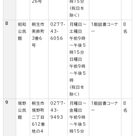
26号
時15分
（祝日を
除く）
8
昭和
桐生市
0277-
月曜日～
1階図書コーナ
8
公民
美原町
43-
土曜日
ー
名
館
3番6
6056
午前9時
号
～午後5
時15分
日曜日
午前9時
～午後5
時
（祝日を
除く）
9
境野
桐生市
0277-
月曜日～
1階図書コーナ
8
公民
境野町
43-
金曜日
ー
名
館
二丁目
9493
午前9時
612番
～午後5
地の4
時15分