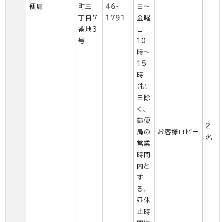
便局
町三
46-
日～
丁目7
1791
金曜
番地3
日
号
10
時～
15
時
（祝
日除
く、
郵便
2
局の
お客様ロビー
名
営業
時間
内と
す
る、
昼休
止時