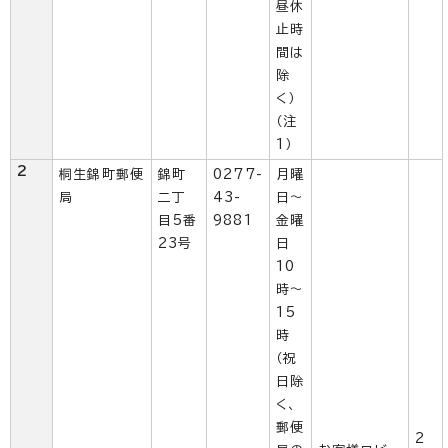
昼休
止時
間は
除
く）
（注
1）
2
桐生錦町郵便
錦町
0277-
月曜
局
二丁
43-
日～
目5番
9881
金曜
23号
日
10
時～
15
時
（祝
日除
く、
郵便
2