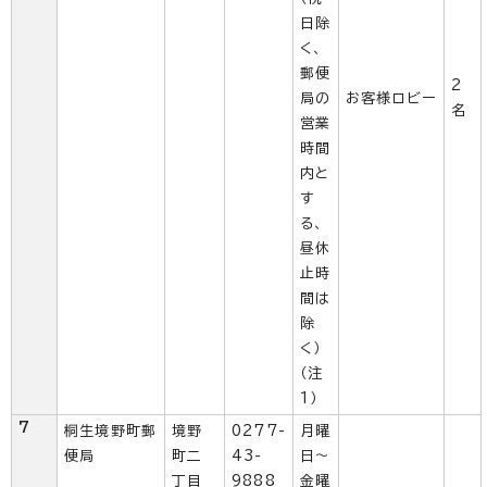
日除
く、
郵便
2
局の
お客様ロビー
名
営業
時間
内と
す
る、
昼休
止時
間は
除
く）
（注
1）
7
桐生境野町郵
境野
0277-
月曜
便局
町二
43-
日～
丁目
9888
金曜