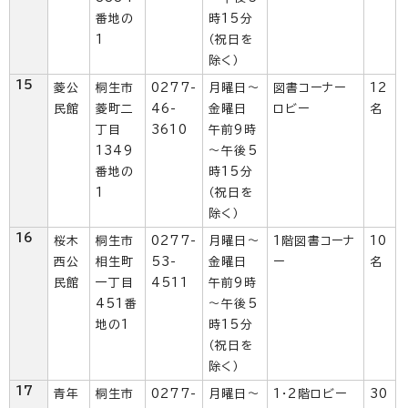
番地の
時15分
1
（祝日を
除く）
15
菱公
桐生市
0277-
月曜日～
図書コーナー
12
民館
菱町二
46-
金曜日
ロビー
名
丁目
3610
午前9時
1349
～午後5
番地の
時15分
1
（祝日を
除く）
16
桜木
桐生市
0277-
月曜日～
1階図書コーナ
10
西公
相生町
53-
金曜日
ー
名
民館
一丁目
4511
午前9時
451番
～午後5
地の1
時15分
（祝日を
除く）
17
青年
桐生市
0277-
月曜日～
1・2階ロビー
30