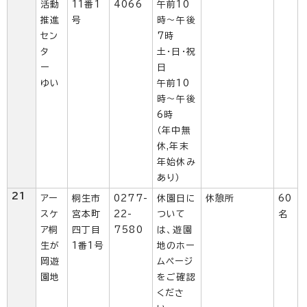
活動
11番1
4066
午前10
推進
号
時〜午後
セン
7時
タ
土・日・祝
ー
日
ゆい
午前10
時〜午後
6時
（年中無
休,年末
年始休み
あり）
21
アー
桐生市
0277-
休園日に
休憩所
60
スケ
宮本町
22-
ついて
名
ア桐
四丁目
7580
は、遊園
生が
1番1号
地のホー
岡遊
ムページ
園地
をご確認
くださ