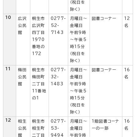
（祝日を
除く）
10
広沢
桐生市
0277-
月曜日～
図書コーナー
12
公民
広沢町
52-
金曜日
名
館
四丁目
7143
午前9時
1970
～午後5
番地の
時15分
172
（祝日を
除く）
11
梅田
桐生市
0277-
月曜日～
図書コーナー
16
公民
梅田町
32-
金曜日
名
館
二丁目
1483
午前9時
11番地
～午後5
の1
時15分
（祝日を
除く）
12
相生
桐生市
0277-
月曜日～
1階図書コーナ
16
公民
相生町
53-
金曜日
ーの一部
名
館
二丁目
9494
午前9時