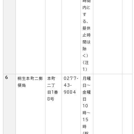
時間
内と
す
る、
昼休
止時
間は
除
く）
（注
1）
6
桐生本町二郵
本町
0277-
月曜
便局
二丁
43-
日～
目1番
9884
金曜
8号
日
10
時～
15
時
（祝