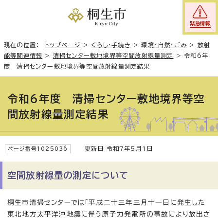
緊急情報
現在の位置：
トップページ
>
くらし・手続き
>
環境・自然・ごみ
>
放射
能等関連情報
>
清掃センター敷地境界等空間放射線量測定
>
令和6年
度 清掃センター敷地境界等空間放射線量測定結果
令和6年度 清掃センター敷地境界等空
間放射線量測定結果
更新日 令和7年5月1日
ページ番号1025036
空間放射線量の測定について
桐生市清掃センターでは「平成二十三年三月十一日に発生した
東北地方太平洋沖地震に伴う原子力発電所の事故により放出さ