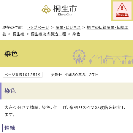
緊急情報
現在の位置：
トップページ
>
産業・ビジネス
>
桐生の伝統産業・伝統工
芸
>
桐生織
>
桐生織物の製造工程
>
染色
染色
更新日 平成30年3月27日
ページ番号1012519
染色
大きく分けて精練、染色、仕上げ、糸張りの4つの段階を紹介し
ます。
精練