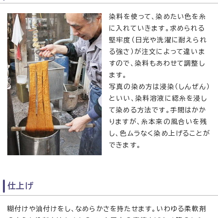
染料を使って、染めたい色を糸
に入れていきます。求められる
堅牢度（日光や洗濯に耐えられ
る強さ）が注文によって違いま
すので、染料もあわせて調整し
ます。
写真の染め方は浸染（しんぜん）
といい、染料溶液に綛糸を浸し
て染める方法です。手間はかか
りますが、糸本来の風合いを残
し、色ムラなく染め上げることが
できます。
仕上げ
糊付けや油付けをし、なめらかさを持たせます。いわゆる柔軟剤