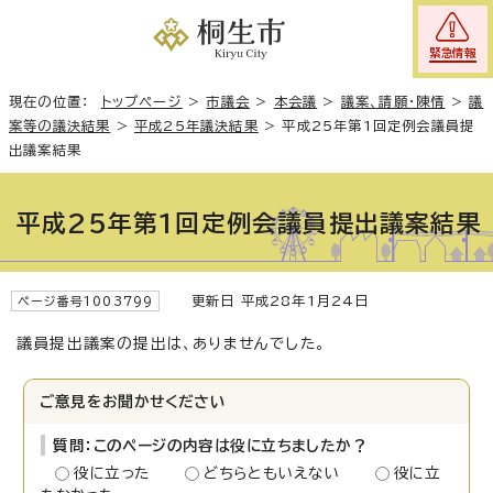
緊急情報
現在の位置：
トップページ
>
市議会
>
本会議
>
議案、請願・陳情
>
議
案等の議決結果
>
平成25年議決結果
>
平成25年第1回定例会議員提
出議案結果
平成25年第1回定例会議員提出議案結果
更新日 平成28年1月24日
ページ番号1003799
議員提出議案の提出は、ありませんでした。
ご意見をお聞かせください
質問：このページの内容は役に立ちましたか？
役に立った
どちらともいえない
役に立