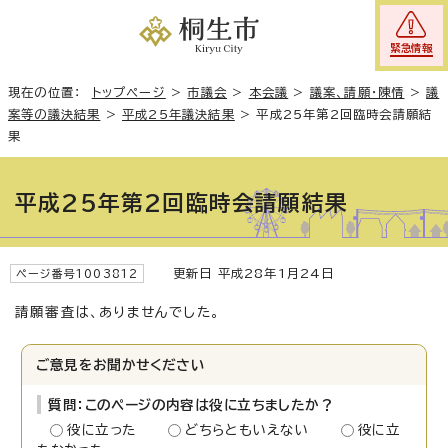
緊急情報
現在の位置：
トップページ
>
市議会
>
本会議
>
議案、請願・陳情
>
議
案等の議決結果
>
平成25年議決結果
>
平成25年第2回臨時会請願結
果
平成25年第2回臨時会請願結果
更新日 平成28年1月24日
ページ番号1003812
請願審査は、ありませんでした。
ご意見をお聞かせください
質問：このページの内容は役に立ちましたか？
役に立った
どちらともいえない
役に立