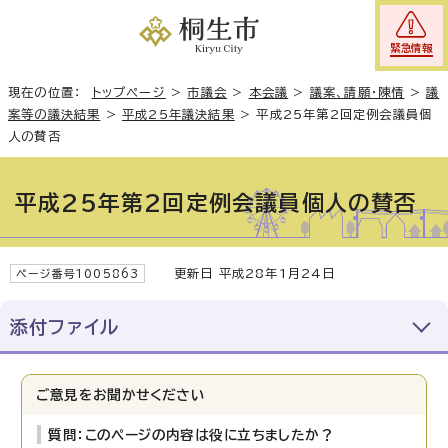
緊急情報
現在の位置：
トップページ
>
市議会
>
本会議
>
議案、請願・陳情
>
議
案等の議決結果
>
平成25年議決結果
>
平成25年第2回定例会議員個
人の賛否
平成25年第2回定例会議員個人の賛否
更新日 平成28年1月24日
ページ番号1005863
添付ファイル
ご意見をお聞かせください
質問：このページの内容は役に立ちましたか？