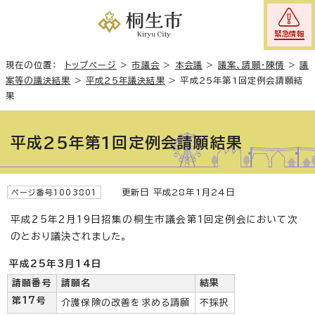
緊急情報
現在の位置：
トップページ
>
市議会
>
本会議
>
議案、請願・陳情
>
議
案等の議決結果
>
平成25年議決結果
>
平成25年第1回定例会請願結
果
平成25年第1回定例会請願結果
更新日 平成28年1月24日
ページ番号1003801
平成25年2月19日招集の桐生市議会第1回定例会において次
のとおり議決されました。
平成25年3月14日
請願番号
請願名
結果
第17号
介護保険の改善を求める請願
不採択