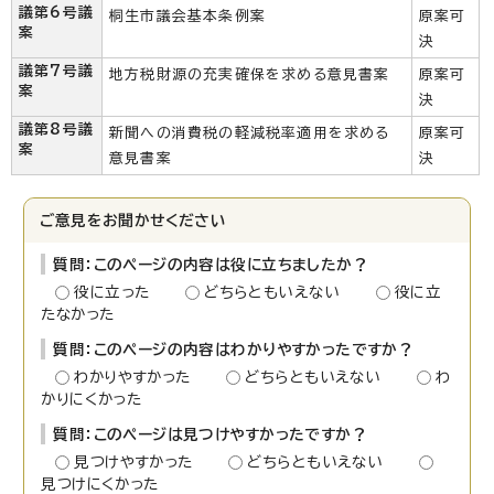
議第6号議
桐生市議会基本条例案
原案可
案
決
議第7号議
地方税財源の充実確保を求める意見書案
原案可
案
決
議第8号議
新聞への消費税の軽減税率適用を求める
原案可
案
意見書案
決
ご意見をお聞かせください
質問：このページの内容は役に立ちましたか？
役に立った
どちらともいえない
役に立
たなかった
質問：このページの内容はわかりやすかったですか？
わかりやすかった
どちらともいえない
わ
かりにくかった
質問：このページは見つけやすかったですか？
見つけやすかった
どちらともいえない
見つけにくかった