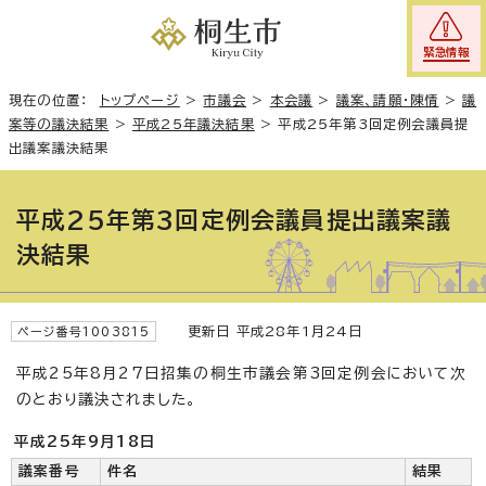
緊急情報
現在の位置：
トップページ
>
市議会
>
本会議
>
議案、請願・陳情
>
議
案等の議決結果
>
平成25年議決結果
>
平成25年第3回定例会議員提
出議案議決結果
平成25年第3回定例会議員提出議案議
決結果
更新日 平成28年1月24日
ページ番号1003815
平成25年8月27日招集の桐生市議会第3回定例会において次
のとおり議決されました。
平成25年9月18日
議案番号
件名
結果