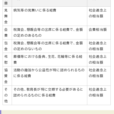
目
見
病気等の見舞いに係る経費
社会通念上
舞
の相当額
金
会
祝賀会、懇親会等の出席に係る経費で、金額
会費相当額
費
の定めのあるもの
包
祝賀会、懇親会等の出席に係る経費で、金額
社会通念上
金
の定めのないもの
の相当額
弔
葬儀等における香典、生花、花輪等に係る経
社会通念上
慰
費
の相当額
協
活動の趣旨から公益性が特に認められるもの
社会通念上
賛
に係る経費
の相当額
金
そ
その他、教育長が特に交際する必要があると
社会通念上
の
認められるものに係る経費
の相当額
他