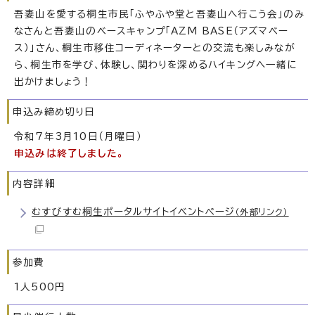
吾妻山を愛する桐生市民「ふやふや堂と吾妻山へ行こう会」のみ
なさんと吾妻山のベースキャンプ「AZM BASE（アズマベー
ス）」さん、桐生市移住コーディネーターとの交流も楽しみなが
ら、桐生市を学び、体験し、関わりを深めるハイキングへ一緒に
出かけましょう！
申込み締め切り日
令和7年3月10日（月曜日）
申込みは終了しました。
内容詳細
むすびすむ桐生ポータルサイトイベントページ
（外部リンク）
参加費
1人500円