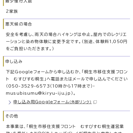
最少催行人数
2家族
悪天候の場合
安全を考慮し、雨天の場合ハイキングは中止。屋内でのレクリエ
ーションと染め物体験に変更予定です。（別途、体験料1,050円
をご負担いただきます。）
申し込み
下記Googleフォームから申し込むか、「桐生市移住支援フロン
ト むすびすむ桐生」へ電話またはメールで申し込んでください
（050-3529-6573（10時から17時まで）・
musubisumu@kiryu-iju.jp）。
申し込み用Googleフォーム
（外部リンク）
その他
本事業は、「桐生市移住支援フロント むすびすむ桐生運営業