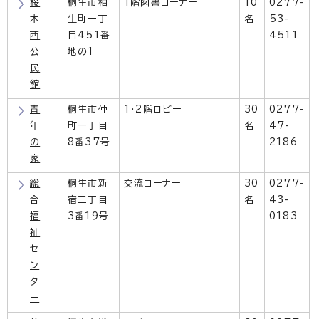
桜
桐生市相
1階図書コーナー
10
0277-
木
生町一丁
名
53-
西
目451番
4511
公
地の1
民
館
青
桐生市仲
1・2階ロビー
30
0277-
年
町一丁目
名
47-
の
8番37号
2186
家
総
桐生市新
交流コーナー
30
0277-
合
宿三丁目
名
43-
福
3番19号
0183
祉
セ
ン
タ
ー