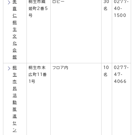
美
桐生市織
ロビー
30
0277-
喜
姫町2番5
名
40-
仁
号
1500
桐
生
文
化
会
館
桐
桐生市末
フロア内
10
0277-
生
広町11番
名
47-
市
1号
4066
民
活
動
推
進
セ
ン