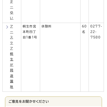
タ
ー
ゆ
い
ア
桐生市宮
休憩所
60
0277-
ー
本町四丁
名
22-
ス
目1番1号
7580
ケ
ア
桐
生
が
岡
遊
園
地
ご意見をお聞かせください