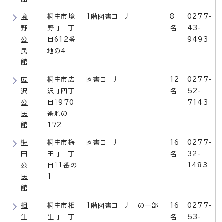
境
桐生市境
1階図書コーナー
8
0277-
野
野町二丁
名
43-
公
目612番
9493
民
地の4
館
広
桐生市広
図書コーナー
12
0277-
沢
沢町四丁
名
52-
公
目1970
7143
民
番地の
館
172
梅
桐生市梅
図書コーナー
16
0277-
田
田町二丁
名
32-
公
目11番の
1483
民
1
館
相
桐生市相
1階図書コーナーの一部
16
0277-
生
生町二丁
名
53-