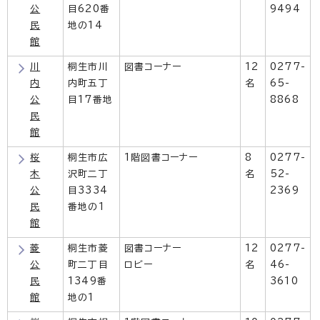
公
目620番
9494
民
地の14
館
川
桐生市川
図書コーナー
12
0277-
内
内町五丁
名
65-
公
目17番地
8868
民
館
桜
桐生市広
1階図書コーナー
8
0277-
木
沢町二丁
名
52-
公
目3334
2369
民
番地の1
館
菱
桐生市菱
図書コーナー
12
0277-
公
町二丁目
ロビー
名
46-
民
1349番
3610
館
地の1