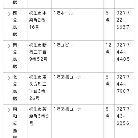
館
西
桐生市永
1階ホール
6
0277-
公
楽町2番
名
22-
民
16号
6637
館
南
桐生市新
1階ロビー
12
0277-
公
宿三丁目
名
44-
民
9番52号
4485
館
北
桐生市東
1階図書コーナー
6
0277-
公
久方町三
名
44-
民
丁目3番
7907
館
26号
昭
桐生市美
1階図書コーナー
8
0277-
和
原町3番6
名
43-
公
号
6056
民
館