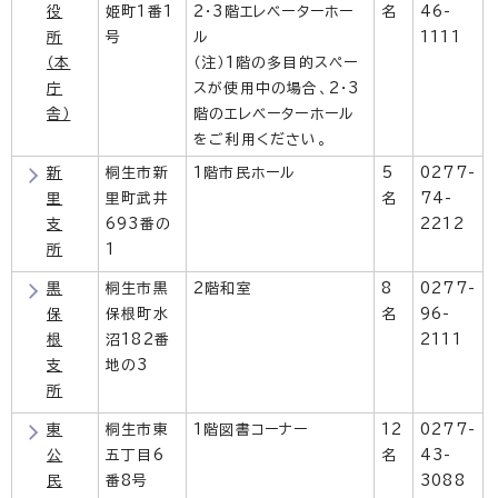
役
姫町1番1
2・3階エレベーターホー
名
46-
所
号
ル
1111
（本
（注）1階の多目的スペー
庁
スが使用中の場合、2・3
舎）
階のエレベーターホール
をご利用ください。
新
桐生市新
1階市民ホール
5
0277-
里
里町武井
名
74-
支
693番の
2212
所
1
黒
桐生市黒
2階和室
8
0277-
保
保根町水
名
96-
根
沼182番
2111
支
地の3
所
東
桐生市東
1階図書コーナー
12
0277-
公
五丁目6
名
43-
民
番8号
3088