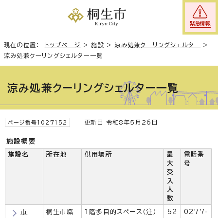
緊急情報
現在の位置：
トップページ
>
施設
>
涼み処兼クーリングシェルター
>
涼み処兼クーリングシェルター一覧
涼み処兼クーリングシェルター一覧
更新日 令和8年5月26日
ページ番号1027152
施設概要
施設名
所在地
供用場所
最
電話番
大
号
受
入
人
数
市
桐生市織
1階多目的スペース（注）
52
0277-