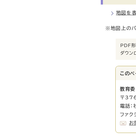
地図を
※地図上のバ
PDF形
ダウン
このペ
教育委
〒37
電話：
ファクシ
お