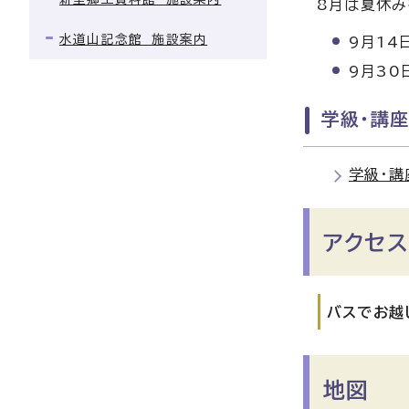
8月は夏休み
水道山記念館 施設案内
9月14
9月30
学級・講
学級・講
アクセス
バスでお越
地図