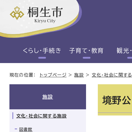
くらし・手続き
子育て・教育
観光
現在の位置：
トップページ
>
施設
>
文化・社会に関す
施設
境野公
文化・社会に関する施設
図書館