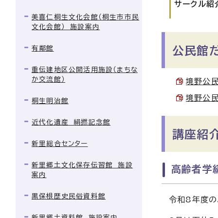
サークル紹
美喜仁桐生文化会館（桐生市市民
文化会館） 施設案内
有鄰館
公民館
重伝建地区公開活用施設（まちな
か交流館）
境野公民
境野公民
桐生明治館
近代化遺産 絹撚記念館
講座紹
新里総合センター
新里郷土文化保存伝習館 施設
高齢者学
案内
黒保根歴史民俗資料館
令和8年度の
新里郷土資料館 施設案内