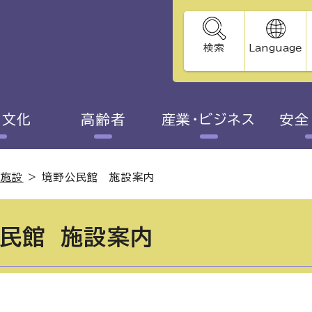
検索
Language
・文化
高齢者
産業・ビジネス
安全
る施設
>
境野公民館 施設案内
民館 施設案内