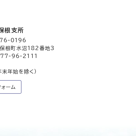
保根支所
76-0196
保根町水沼182番地3
77-96-2111
年末年始を除く）
フォーム