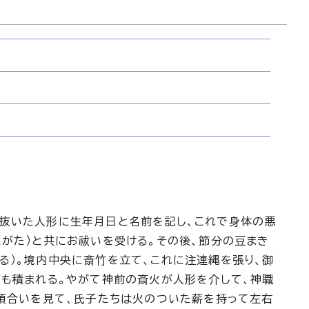
り抜いた人形に生年月日と名前を記し、これで身体の悪
とがた）と共にお祓いを受ける。その後、節分の豆まき
る）。境内中央に斎竹を立て、これに注連縄を張り、御
ども積まれる。やがて神前の斎火が人形を介して、神職
、頃合いを見て、氏子たちは火のついた薪を持って左右