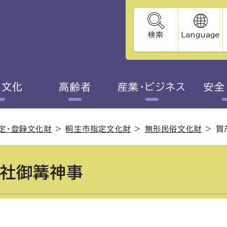
検索
Language
・文化
高齢者
産業・ビジネス
安全
定・登録文化財
>
桐生市指定文化財
>
無形民俗文化財
>
賀
社御篝神事