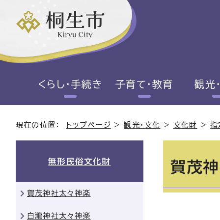
くらし・手続き
子育て・教育
観光
現在の位置：
トップページ
>
観光・文化
>
文化財
>
指
無形民俗文化財
賀茂神
賀茂神社太々神楽
白瀧神社太々神楽