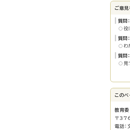
ご意見
質問
役
質問
わ
質問
見
このペ
教育委
〒37
電話：