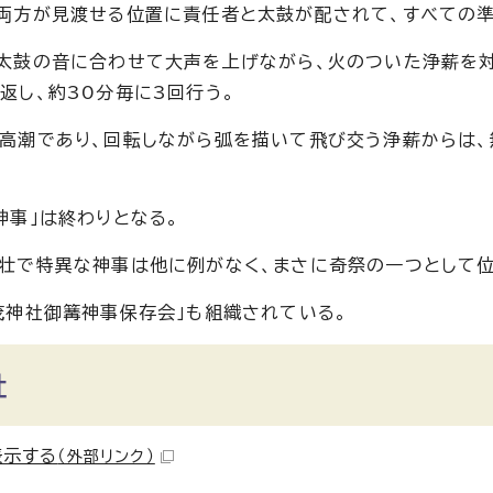
両方が見渡せる位置に責任者と太鼓が配されて、すべての準
太鼓の音に合わせて大声を上げながら、火のついた浄薪を
返し、約30分毎に3回行う。
高潮であり、回転しながら弧を描いて飛び交う浄薪からは、
神事」は終わりとなる。
壮で特異な神事は他に例がなく、まさに奇祭の一つとして位
茂神社御篝神事保存会」も組織されている。
社
表示する
（外部リンク）