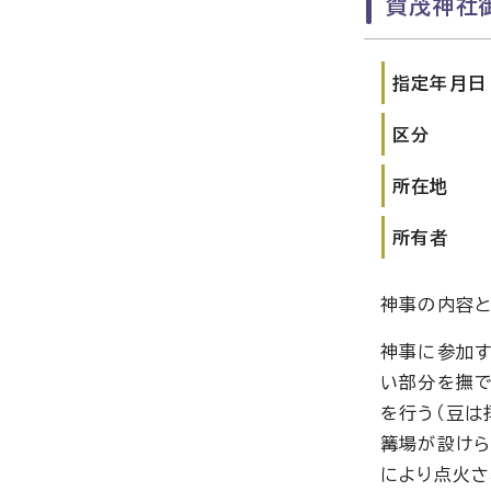
賀茂神社
指定年月日
区分
所在地
所有者
神事の内容と
神事に参加す
い部分を撫で
を行う（豆は
篝場が設けら
により点火さ