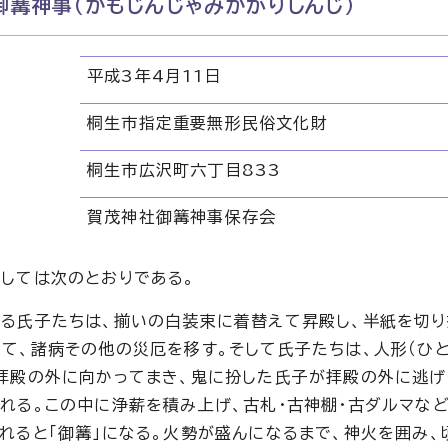
御篝神事（かもじんじゃみかがりしんじ）
平成3年4月11日
桐生市指定重要無形民俗文化財
桐生市広沢町六丁目833
賀茂神社御篝神事保存会
しては次のとおりである。
る氏子たちは、揃いの白装束に着替えて昇殿し、半紙を切
て、諸病その他の災厄を移す。そして氏子たちは、人形（ひ
拝殿の外に向かってまき、鬼に扮した氏子が拝殿の外に逃げ
れる。この中に浄薪を積み上げ、古札・古神棚・古ダルマな
れると「御篝」になる。火勢が盛んになるまで、神火を囲み