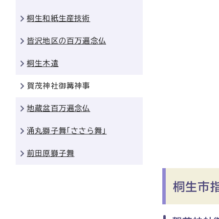
桐生和紙生産技術
皆沢地区の百万遍念仏
桐生木遣
賀茂神社御篝神事
地蔵盆百万遍念仏
涌丸獅子舞「ささら舞」
前田原獅子舞
桐生市