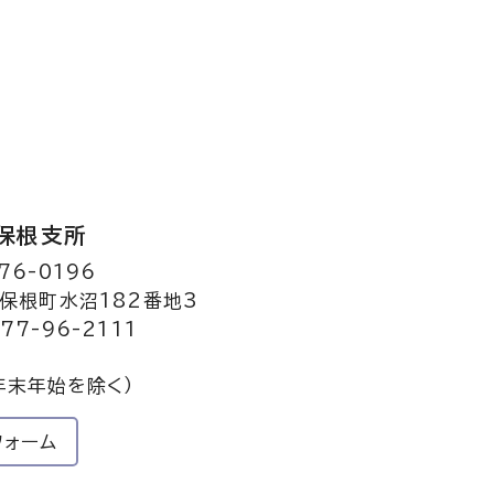
保根支所
76-0196
保根町水沼182番地3
77-96-2111
年末年始を除く）
フォーム