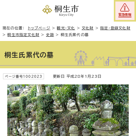
緊急情報
現在の位置：
トップページ
>
観光・文化
>
文化財
>
指定・登録文化財
>
桐生市指定文化財
>
史跡
>
桐生氏累代の墓
桐生氏累代の墓
更新日 平成28年1月23日
ページ番号1002023