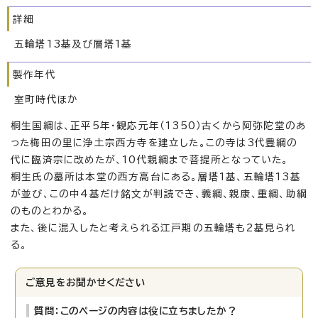
詳細
五輪塔13基及び層塔1基
製作年代
室町時代ほか
桐生国綱は、正平5年・観応元年（1350）古くから阿弥陀堂のあ
った梅田の里に浄土宗西方寺を建立した。この寺は3代豊綱の
代に臨済宗に改めたが、10代親綱まで菩提所となっていた。
桐生氏の墓所は本堂の西方高台にある。層塔1基、五輪塔13基
が並び、この中4基だけ銘文が判読でき、義綱、親康、重綱、助綱
のものとわかる。
また、後に混入したと考えられる江戸期の五輪塔も2基見られ
る。
ご意見をお聞かせください
質問：このページの内容は役に立ちましたか？