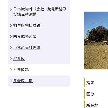
日本織物株式会社 発電所跡及
び煉瓦積遺構
桐生桧杓山城跡
由良成繁の墓
小林の天神古墳
桃井塚
谷津舘跡
長者塚古墳
指定
区分
所在地