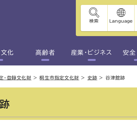
検索
Language
・文化
高齢者
産業・ビジネス
安全
定・登録文化財
>
桐生市指定文化財
>
史跡
>
谷津舘跡
跡