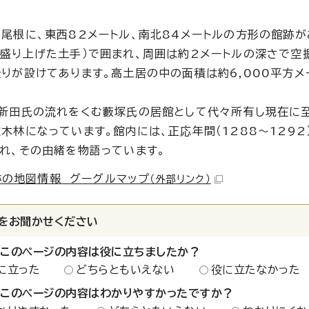
尾根に、東西82メートル、南北84メートルの方形の館跡が
盛り上げた土手）で囲まれ、周囲は約2メートルの深さで空
りが設けてあります。高土居の中の面積は約6,000平方
新田氏の流れをくむ藪塚氏の居館として代々所有し現在に至
木林になっています。館内には、正応年間（1288～1292）
れ、その由緒を物語っています。
跡の地図情報 グーグルマップ
（外部リンク）
をお聞かせください
：このページの内容は役に立ちましたか？
に立った
どちらともいえない
役に立たなかった
：このページの内容はわかりやすかったですか？