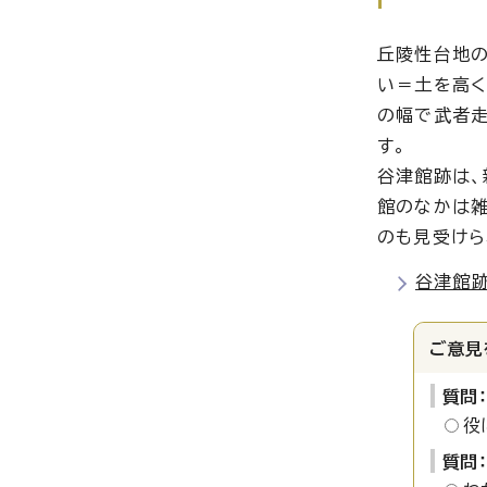
丘陵性台地の
い＝土を高く
の幅で武者走
す。
谷津館跡は、
館のなかは雑
のも見受けら
谷津館
ご意見
質問
役
質問