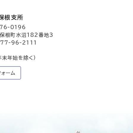
保根支所
76-0196
保根町水沼182番地3
77-96-2111
年末年始を除く）
フォーム