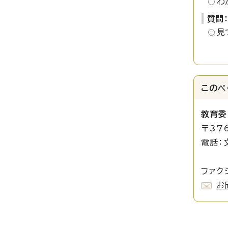
わ
質問
見
このペ
教育委
〒37
電話：
埋蔵文
ファクシ
お