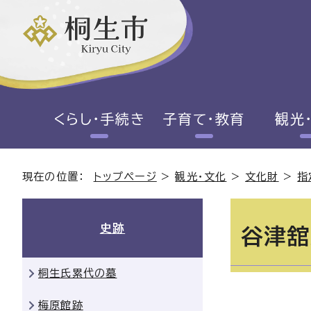
くらし・手続き
子育て・教育
観光
現在の位置：
トップページ
>
観光・文化
>
文化財
>
指
史跡
谷津舘
桐生氏累代の墓
梅原館跡