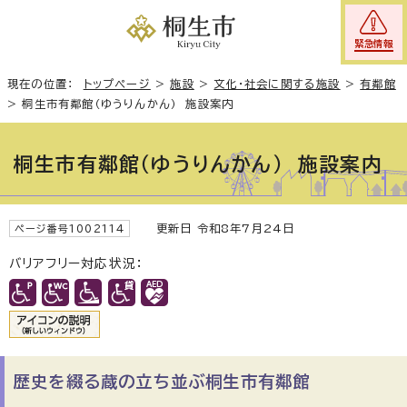
緊急情報
現在の位置：
トップページ
>
施設
>
文化・社会に関する施設
>
有鄰館
>
桐生市有鄰館（ゆうりんかん） 施設案内
桐生市有鄰館（ゆうりんかん） 施設案内
更新日 令和8年7月24日
ページ番号1002114
バリアフリー対応状況：
歴史を綴る蔵の立ち並ぶ桐生市有鄰館