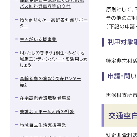
運転免許自主返納にかかる路線
バス無料乗車券等の交付
原則として、
その他のご利
始めませんか 高齢者介護サポー
ター
（下記の申請
生きがい支援事業
利用対象
「わたしのきぼう」桐生・みどり地
域版エンディングノートを活用しま
特定非営利活
しょう
申請・問
高齢者憩の施設（長寿センター
等）
黒保根支所
在宅高齢者環境整備事業
養護老人ホーム入所の相談
交通空
地域自立生活支援事業
特定非営利活