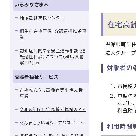
いるみなさまへ
地域包括支援センター
在宅高
桐生市在宅医療・介護連携推進事
業
黒保根町に住
認知症に関する安全運転相談（運
法人グループ
転適性相談）について（群馬県警
察HP）
対象者の
高齢者福祉サービス
市民税
在宅ねたきり高齢者等生活支援
重度の
事業
ただし
令和8年度在宅高齢者福祉ガイド
料金助
ぐんまちょい得シニアパスポート
利用時間