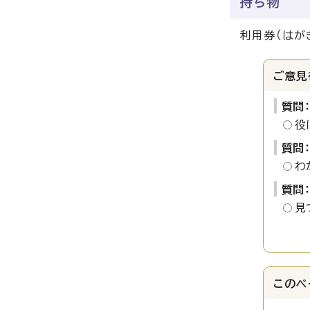
持ち物
利用券（はが
ご意見
質問
役
質問
わ
質問
見
このペ