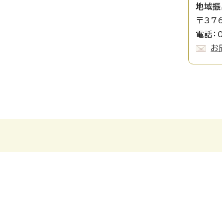
地域振
〒37
電話：0
お