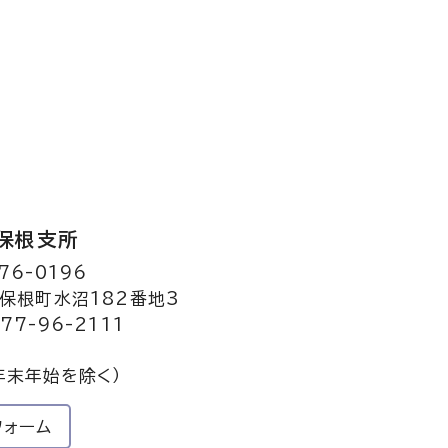
保根支所
76-0196
保根町水沼182番地3
77-96-2111
年末年始を除く）
フォーム