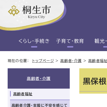
くらし・手続き
子育て・教育
観光
現在の位置：
トップページ
>
高齢者・介護
>
高齢者福
高齢者・介護
黒保根
高齢者福祉
高齢者介護・支援に不安を感じて