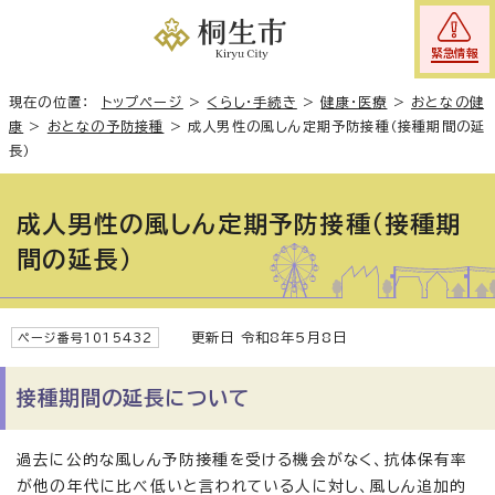
緊急情報
現在の位置：
トップページ
>
くらし・手続き
>
健康・医療
>
おとなの健
康
>
おとなの予防接種
>
成人男性の風しん定期予防接種（接種期間の延
長）
成人男性の風しん定期予防接種（接種期
間の延長）
更新日 令和8年5月8日
ページ番号1015432
接種期間の延長について
過去に公的な風しん予防接種を受ける機会がなく、抗体保有率
が他の年代に比べ低いと言われている人に対し、風しん追加的