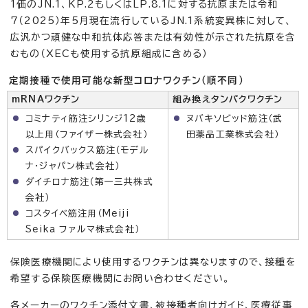
1価のJN.1、KP.2もしくはLP.8.1に対する抗原または令和
7（2025）年5月現在流行しているJN.1系統変異株に対して、
広汎かつ頑健な中和抗体応答または有効性が示された抗原を含
むもの（XECも使用する抗原組成に含める）
定期接種で使用可能な新型コロナワクチン（順不同）
mRNAワクチン
組み換えタンパクワクチン
コミナティ筋注シリンジ12歳
ヌバキソビッド筋注（武
以上用（ファイザー株式会社）
田薬品工業株式会社）
スパイクバックス筋注（モデル
ナ・ジャパン株式会社）
ダイチロナ筋注（第一三共株式
会社）
コスタイベ筋注用（Meiji
Seika ファルマ株式会社）
保険医療機関により使用するワクチンは異なりますので、接種を
希望する保険医療機関にお問い合わせください。
各メーカーのワクチン添付文書、被接種者向けガイド、医療従事