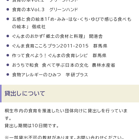
食育の本Vol.2 グリーンハンド
食育の本Vol.3 グリーンハンド
五感と食の絵本1「め・みみ・はな・くち・ゆびで感じる食べも
の絵本」 偕成社
ぐんまのおかず「郷土の食材と料理」 開港舎
ぐんま食育こころプラン2011-2015 群馬県
作って食べよう！ぐんまの食育レシピ 群馬県
おうちで和食 食べて学ぶ日本の文化 農林水産省
食物アレルギーのひみつ 学研プラス
貸出しについて
桐生市内の食育を推進したい団体向けに貸出しを行っていま
す。
貸出し期間は10日間です。
※一部貸出不可の教材があります。お問い合わせください。